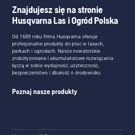
przewodniku
Znajdujesz się na stronie
zebraliśmy
Husqvarna Las i Ogród Polska
kilka
porad,
które
warto
Od 1689 roku firma Husqvarna oferuje
uwzględnić
profesjonalne produkty do prac w lasach,
przed
parkach i ogrodach. Nasze nowatorskie
zakupem
zrobotyzowane i akumulatorowe rozwiązania
nowej
łączą w sobie wydajność, użyteczność,
glebogryzarki.
bezpieczeństwo i dbałość o środowisko.
Poznaj nasze produkty