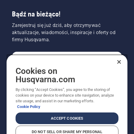
Bądź na bieżąco!
Zarejestruj się już dziś, aby otrzymywać
aktualizacje, wiadomości, inspiracje i oferty od
firmy Husqvarna.
KONSUMENT
Cookies on
Husqvarna.com
PROFESJONALISTA
By clicking “Accept Cookies”, you agree to the storing of
cookies on your device to enhance site navigation, analyze
site usage, and assist in our marketing efforts.
Cookie Policy
ACCEPT COOKIES
DO NOT SELL OR SHARE MY PERSONAL