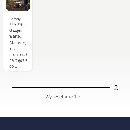
Porady
dotyczące
zakupu
O czym
warto
pamiętać
Glebogryzarka
podczas
jest
zakupu
doskonałym
glebogryzarki
narzędziem
do
rozdrabniania
darni na
starym
trawniku
lub
Wyświetlane 1 z 1
przygotowania
ogrodu
do
zasiewu.
W
poniższym