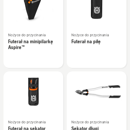
Zobacz
Zobacz
Nożyce do przycinania
Nożyce do przycinania
więcej
więcej
Futerał na minipilarkę
Futerał na piłę
szczegółów
szczegółów
Aspire™
o
o
Futerał
Futerał
na
na
minipilarkę
piłę
Aspire™
Zobacz
Zobacz
Nożyce do przycinania
Nożyce do przycinania
więcej
więcej
Futerał na sekator
Sekator długi