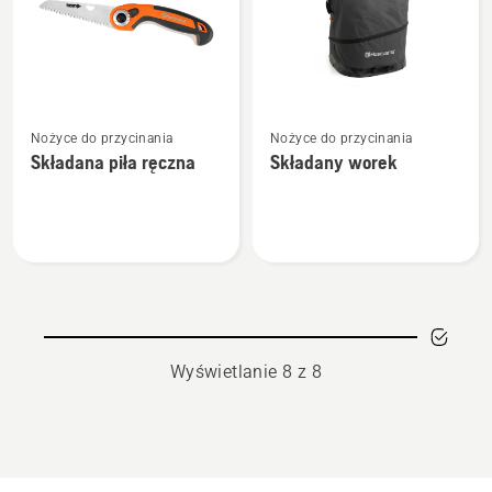
Zobacz
Zobacz
Nożyce do przycinania
Nożyce do przycinania
więcej
więcej
Składana piła ręczna
Składany worek
szczegółów
szczegółów
o
o
Składana
Składany
piła
worek
ręczna
Wyświetlanie 8 z 8