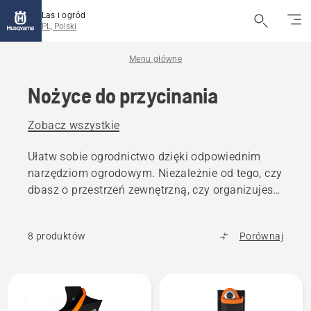
Las i ogród
PL, Polski
Menu główne
Nożyce do przycinania
Zobacz wszystkie
Ułatw sobie ogrodnictwo dzięki odpowiednim
narzędziom ogrodowym. Niezależnie od tego, czy
dbasz o przestrzeń zewnętrzną, czy organizujesz
narzędzia, nasza oferta zwiększy wydajność,
komfort i regulatory w każdym zadaniu.
8 produktów
Porównaj
Wszystkie
produkty