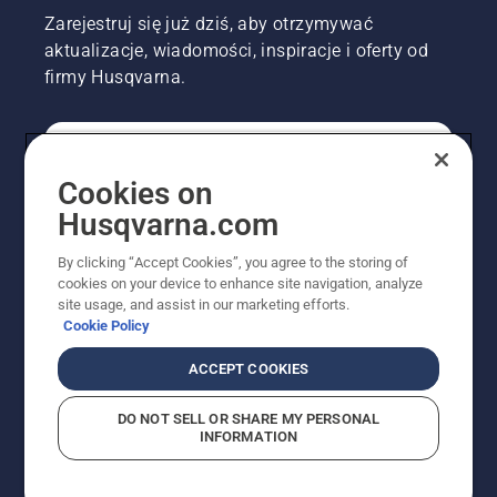
Zarejestruj się już dziś, aby otrzymywać
aktualizacje, wiadomości, inspiracje i oferty od
firmy Husqvarna.
KONSUMENT
Cookies on
Husqvarna.com
PROFESJONALISTA
By clicking “Accept Cookies”, you agree to the storing of
cookies on your device to enhance site navigation, analyze
site usage, and assist in our marketing efforts.
Cookie Policy
ACCEPT COOKIES
DO NOT SELL OR SHARE MY PERSONAL
INFORMATION
© Husqvarna AB (publ). Wszelkie prawa zastrzeżone.
Pokazane ceny są sugerowanymi cenami detalicznymi.