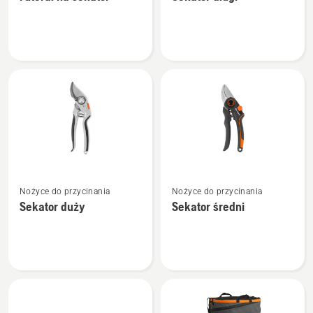
szczegółów
szczegółów
o
o
Futerał
Sekator
na
długi
sekator
Zobacz
Zobacz
Nożyce do przycinania
Nożyce do przycinania
więcej
więcej
Sekator duży
Sekator średni
szczegółów
szczegółów
o
o
Sekator
Sekator
duży
średni