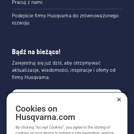
Pracuj z nami
Podejście firmy Husqvarna do zrównoważonego
rozwoju
Bądź na bieżąco!
Zarejestruj się już dziś, aby otrzymywać
aktualizacje, wiadomości, inspiracje i oferty od
firmy Husqvarna.
KONSUMENT
Cookies on
Husqvarna.com
PROFESJONALISTA
By clicking “Accept Cookies”, you agree to the storing of
cookies on your device to enhance site navigation, analyze