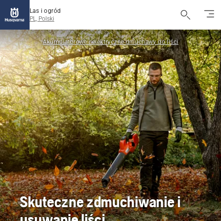
Las i ogród
PL, Polski
Akumulatorowe i elektryczne dmuchawy do liści
Skuteczne zdmuchiwanie i
usuwanie liści