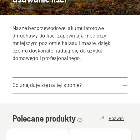
Nasze bezprzewodowe, akumulatorowe
dmuchawy do liści zapewniają moc przy
mniejszym poziomie hałasu i masie, dzięki
czemu doskonale nadają się do użytku
domowego i profesjonalnego.
Co znajduje się na tej stronie?
Polecane produkty
Usługi
Polecane produkty
Części i osprzęt
Rozwiń
(
2
)
Znajdź lokalny sklep