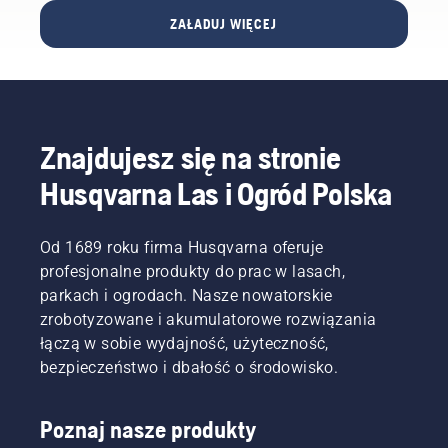
dotycząca
zmniejsza
ZAŁADUJ WIĘCEJ
wdrażania
zmęczenie
pomoże
podczas
Ci
użytkowania,
rozpocząć
umożliwiając
użytkowanie
dłuższą
komercyjnego
pracę
Znajdujesz się na stronie
robota
bez
koszącego
przerw.
Husqvarna Las i Ogród Polska
Automower®
z
technologią
Od 1689 roku firma Husqvarna oferuje
Husqvarna
profesjonalne produkty do prac w lasach,
EPOS®.
parkach i ogrodach. Nasze nowatorskie
zrobotyzowane i akumulatorowe rozwiązania
łączą w sobie wydajność, użyteczność,
bezpieczeństwo i dbałość o środowisko.
Poznaj nasze produkty