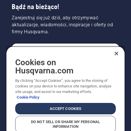
Bądź na bieżąco!
Zarejestruj się już dziś, aby otrzymywać
aktualizacje, wiadomości, inspiracje i oferty od
firmy Husqvarna.
KONSUMENT
Cookies on
Husqvarna.com
PROFESJONALISTA
By clicking “Accept Cookies”, you agree to the storing of
cookies on your device to enhance site navigation, analyze
site usage, and assist in our marketing efforts.
Cookie Policy
ACCEPT COOKIES
DO NOT SELL OR SHARE MY PERSONAL
INFORMATION