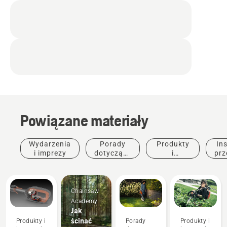
Powiązane materiały
Wydarzenia
Porady
Produkty
Ins
i imprezy
dotyczące
i
prz
zakupu
innowacje
Chainsaw
Academy
Jak
ścinać
Produkty i
Porady
Produkty i