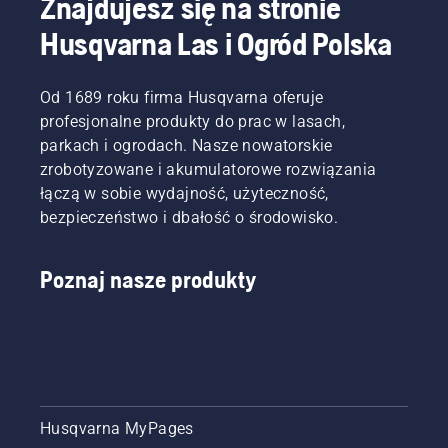
Znajdujesz się na stronie
przerw.
w
przypadku
Husqvarna Las i Ogród Polska
narzędzi
ogrodowych.
Obecnie
Od 1689 roku firma Husqvarna oferuje
oferujemy
profesjonalne produkty do prac w lasach,
możliwość
parkach i ogrodach. Nasze nowatorskie
udostępniania
zrobotyzowane i akumulatorowe rozwiązania
naszych
łączą w sobie wydajność, użyteczność,
urządzeń
akumulatorowych
bezpieczeństwo i dbałość o środowisko.
poprzez
wypożyczenie
ich z
Poznaj nasze produkty
cyfrowych
domków
narzędziowych
o nazwie
Tools for
You w
wielu
Husqvarna MyPages
krajach.