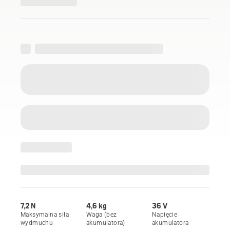
7,2 N
4,6 kg
36 V
Maksymalna siła
Waga (bez
Napięcie
wydmuchu
akumulatora)
akumulatora