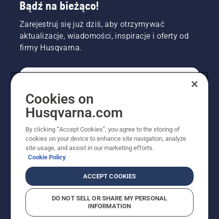
Bądź na bieżąco!
Zarejestruj się już dziś, aby otrzymywać
aktualizacje, wiadomości, inspiracje i oferty od
firmy Husqvarna.
KONSUMENT
Cookies on
Husqvarna.com
PROFESJONALISTA
By clicking “Accept Cookies”, you agree to the storing of
cookies on your device to enhance site navigation, analyze
site usage, and assist in our marketing efforts.
Cookie Policy
ACCEPT COOKIES
DO NOT SELL OR SHARE MY PERSONAL
INFORMATION