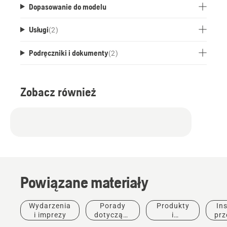
Dopasowanie do modelu
Usługi
(
2
)
Podręczniki i dokumenty
(
2
)
Zobacz również
Powiązane materiały
Tereny
Wydarzenia
Porady
Produkty
Ins
miejskie
Instrukcje
i imprezy
dotyczące
i
prz
Sprzęt do
i
zakupu
innowacje