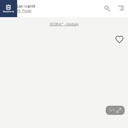
Las i ogród
PL, Polski
CEORA™ - moduły
1/1