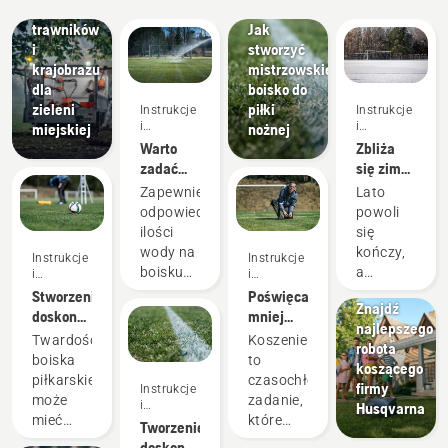
pielęgnacji
przewodniki
trawników
Jak
i
stworzyć
krajobrazu
mistrzowskie
dla
boisko do
zieleni
piłki
Instrukcje
Instrukcje
i
i
miejskiej
nożnej
przewodniki
przewodniki
Warto
Zbliża
zadać
się zima
sobie
–
Zapewnienie
Lato
pytanie,
przygotowani
odpowiedniej
powoli
czy
boiska
ilości
się
należy
piłkarskiego
wody na
kończy,
Instrukcje
Instrukcje
nawadniać
do
Aktualności
boisku
a
i
i
boisko,
sezonu
przewodniki
przewodniki
i media
jest
jesienne
Stworzenie
Poświęcaj
czy też
zimowego
Znajdź
ważnym
liście
doskonałych
mniej
nie
najlepszego
elementem
zaczynają
warunków
czasu na
Twardość
Koszenie
robota
utrzymania
opadać.
do
koszenie
boiska
to
koszącego
go w
Sezon
szybkiej
i skup się
piłkarskiego
czasochłonne
firmy
Instrukcje
doskonałym
sportowy
i
na
może
zadanie,
i
Husqvarna
stanie.
dobiega
przyjemnej
poprawie
mieć
które
przewodniki
Tworzenie
Umiejętność
końca i
gry w
boiska
duży
uniemożliwia
doskonałego