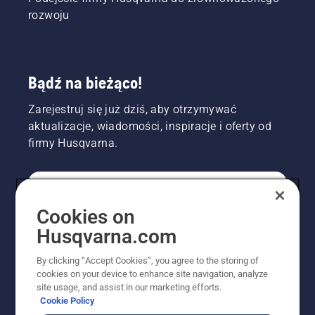
cieplejsze.
rozwoju
Bądź na bieżąco!
Zarejestruj się już dziś, aby otrzymywać
aktualizacje, wiadomości, inspiracje i oferty od
firmy Husqvarna.
KONSUMENT
Cookies on
Husqvarna.com
PROFESJONALISTA
By clicking “Accept Cookies”, you agree to the storing of
cookies on your device to enhance site navigation, analyze
site usage, and assist in our marketing efforts.
Cookie Policy