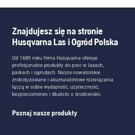
podstawowych
koszenie
to w
i
chronić
wskazówek
robotowi
ogóle
czasochłonnej
trawnik,
i
koszącemu.
możliwe?
dodatkowej
aby był
wyjaśnia,
Dzięki
Zwróciliśmy
pracy.
odporny
w jaki
takiemu
Znajdujesz się na stronie
się do
Pytanie
na
sposób
podejściu
jednego
brzmi:
zimno w
weryfikuje
wiele
Husqvarna Las i Ogród Polska
z
czy
okresie
się
osób
najlepszych
ogólnie
zimowym
boiska
mogłoby
ekspertów
rzecz
i był w
na
poświęcać
Od 1689 roku firma Husqvarna oferuje
w
biorąc,
jak
całym
swój
profesjonalne produkty do prac w lasach,
branży,
nawadniamy
najlepszym
świecie,
cenny
aby
boisko
stanie,
parkach i ogrodach. Nasze nowatorskie
które
czas na
uzyskać
zbyt
gdy
zrobotyzowane i akumulatorowe rozwiązania
mają
inne
odpowiedzi.
intensywnie?
znów
zostać
potrzeby
łączą w sobie wydajność, użyteczność,
przyjdzie
zatwierdzone
klubów
bezpieczeństwo i dbałość o środowisko.
wiosna.
do
piłkarskich.
Wraz z
rozgrywek
Simeonem
mistrzowskich.
Poznaj nasze produkty
Liljenbergiem,
głównym
ogrodnikiem
opiekującym