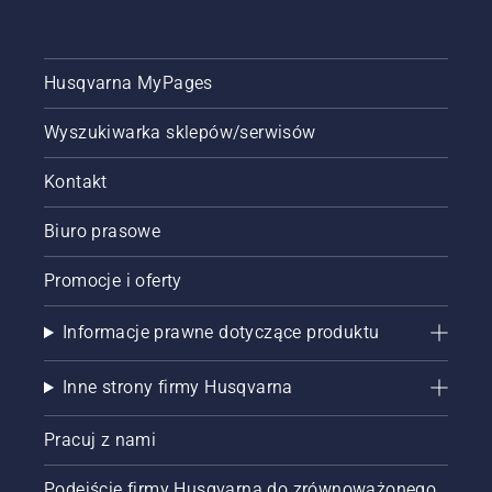
się
szwedzkim
stadionem
piłkarskim
Husqvarna MyPages
Friends
Arena,
Wyszukiwarka sklepów/serwisów
zebraliśmy
najlepsze
Kontakt
wskazówki,
które
pomogą
Biuro prasowe
przygotować
boisko
Promocje i oferty
do
pokrycia
Informacje prawne dotyczące produktu
silną i
zieloną
trawą,
Inne strony firmy Husqvarna
gdy tylko
zniknie
Pracuj z nami
śnieg, a
dni
Podejście firmy Husqvarna do zrównoważonego
staną się