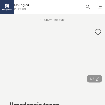
Las i ogród
PL, Polski
CEORA™ - moduły
1/7
Urządzenie tnące