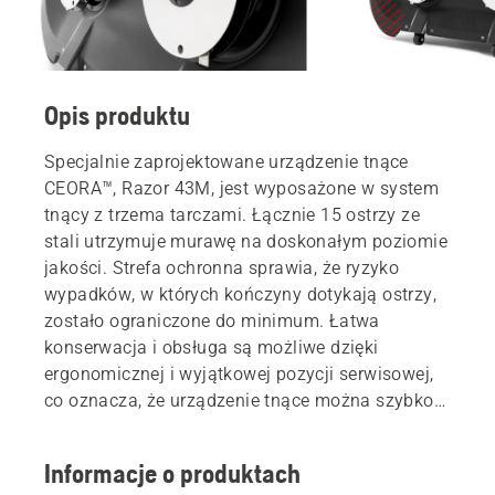
Opis produktu
Specjalnie zaprojektowane urządzenie tnące
CEORA™, Razor 43M, jest wyposażone w system
tnący z trzema tarczami. Łącznie 15 ostrzy ze
stali utrzymuje murawę na doskonałym poziomie
jakości. Strefa ochronna sprawia, że ryzyko
wypadków, w których kończyny dotykają ostrzy,
zostało ograniczone do minimum. Łatwa
konserwacja i obsługa są możliwe dzięki
ergonomicznej i wyjątkowej pozycji serwisowej,
co oznacza, że urządzenie tnące można szybko
przechylić, aby uzyskać łatwy dostęp do tarcz
tnących lub do czyszczenia wężem ogrodowym
Informacje o produktach
(klasa wodoodporności IPX5).