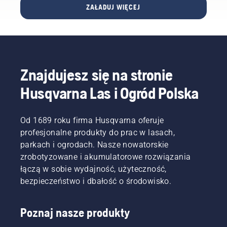
niż to,
Umiejętność
Cytat
ZAŁADUJ WIĘCEJ
które
określenia,
pochodzi
było
kiedy i
z
koszone
jak
wypowiedzi
przez
często
Simeona
konwencjona
należy
Liljenberga,
kosiarkę
podlewać
głównego
Znajdujesz się na stronie
obrotową?
boisko
konserwatora
Nasz
może
na
Husqvarna Las i Ogród Polska
sędzia,
pozwolić
szwedzkim
który
zaoszczędzić
stadionie
przebywa
dużo
narodowym
Od 1689 roku firma Husqvarna oferuje
na
czasu i
piłki
profesjonalne produkty do prac w lasach,
miejscu
pieniędzy,
nożnej
parkach i ogrodach. Nasze nowatorskie
zbrodni,
a także
Friends
to
zrobotyzowane i akumulatorowe rozwiązania
wyeliminować
Arena.
Simeon
problemy,
łączą w sobie wydajność, użyteczność,
Wyniki,
Liljenberg,
które
na które
bezpieczeństwo i dbałość o środowisko.
główny
mogą
oczekuje,
ogrodnik
prowadzić
zostaną
opiekujący
do
uzyskane
Poznaj nasze produkty
się
jeszcze
dzięki
narodowym