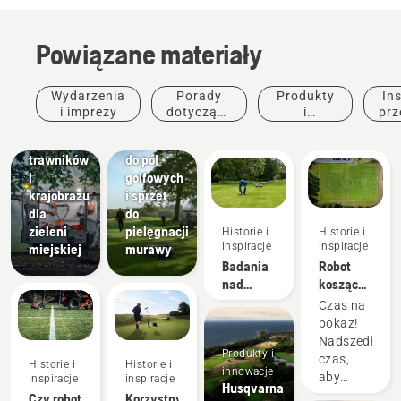
Powiązane materiały
Tereny
Wydarzenia
Porady
Produkty
Ins
miejskie
Pola
i imprezy
dotyczące
i
prz
Sprzęt do
golfowe
zakupu
innowacje
pielęgnacji
Kosiarki
trawników
do pól
i
golfowych
krajobrazu
i sprzęt
dla
do
zieleni
pielęgnacji
Historie i
Historie i
inspiracje
inspiracje
miejskiej
murawy
Badania
Robot
nad
koszący
autonomicznym
Automower®
Produkty i
Czas na
koszeniem
zapewnia
innowacje
pokaz!
lepszą
Usługi
Nadszedł
Produkty i
jakość
Husqvarna
czas,
Historie i
Historie i
innowacje
boiska
Fleet
aby
inspiracje
inspiracje
Husqvarna
niż
Services™
osiągnąć
Czy robot
Korzystny