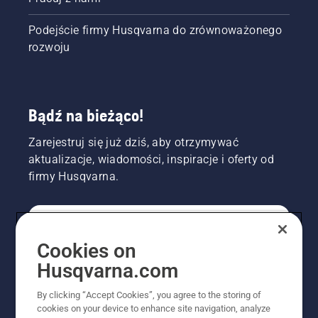
boisku
piłkarskim?
Podejście firmy Husqvarna do zrównoważonego
rozwoju
Bądź na bieżąco!
Zarejestruj się już dziś, aby otrzymywać
aktualizacje, wiadomości, inspiracje i oferty od
firmy Husqvarna.
KONSUMENT
Cookies on
Husqvarna.com
PROFESJONALISTA
By clicking “Accept Cookies”, you agree to the storing of
cookies on your device to enhance site navigation, analyze