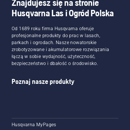
Znajdujesz się na stronie
pełnym
w tym
i
ogrodowych.
dłuższą
Husqvarna Las i Ogród Polska
otwarciu
zakresie.
akumulatorowych
Obecnie
pracę
przepustnicy,
firmy
oferujemy
bez
przy
Husqvarna.
możliwość
przerw.
jednoczesnym
Od 1689 roku firma Husqvarna oferuje
udostępniania
zachowaniu
naszych
profesjonalne produkty do prac w lasach,
momentu
urządzeń
parkach i ogrodach. Nasze nowatorskie
obrotowego,
akumulatorowych
zrobotyzowane i akumulatorowe rozwiązania
aby
poprzez
łączą w sobie wydajność, użyteczność,
użytkownik
wypożyczenie
mógł
bezpieczeństwo i dbałość o środowisko.
ich z
wydłużyć
cyfrowych
czas
domków
Poznaj nasze produkty
pracy
narzędziowych
akumulatora
o nazwie
podczas
Tools for
koszenia
You w
trawy.
wielu
Wystarczy
krajach.
nacisnąć
jeden
Husqvarna MyPages
przycisk