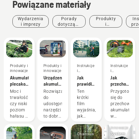
Powiązane materiały
Wydarzenia
Porady
Produkty
Ins
i imprezy
dotyczące
i
prz
zakupu
innowacje
Produkty i
Produkty i
Instrukcje
Instrukcje
innowacje
innowacje
i
i
przewodniki
przewodniki
Akumulator
Urządzenia
Jak
Jak
plecakowy:
akumulatorowe
prawidłowo
przechowywa
Rewolucja
do
skonfigurować
akumulator
Moc i
Rozwiązanie
Ten
Przygotowują
w
udostępniania
i
Husqvarna
trwałość
do
krótki
się do
narzędziach
za
zamocować
w
czy niski
udostępniania
film
przechowywa
ręcznych
pośrednictwem
akumulator
okresie
poziom
narzędzi
wyjaśnia,
akumulatoró
zasilanych
cyfrowych
plecakowy
zimowym
hałasu i
to dobry
jak
w
akumulatorem
domków
Produkty i
stabilność?
i
skonfigurować
okresie
narzędziowych
innowacje
Z
odpowiedzialny
i
zimowym,
System
Chainsaw
naszym
sposób
wyregulować
należy