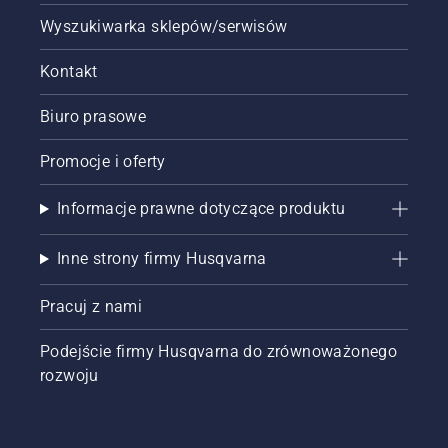
na
Wyszukiwarka sklepów/serwisów
podkaszarce,
aby
włączyć
Kontakt
lub
wyłączyć
Biuro prasowe
tryb
oszczędzania
Promocje i oferty
energii.
Informacje prawne dotyczące produktu
Inne strony firmy Husqvarna
Pracuj z nami
Podejście firmy Husqvarna do zrównoważonego
rozwoju