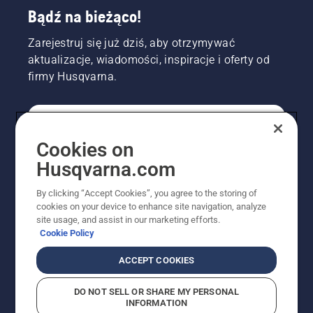
Bądź na bieżąco!
Zarejestruj się już dziś, aby otrzymywać
aktualizacje, wiadomości, inspiracje i oferty od
firmy Husqvarna.
KONSUMENT
Cookies on
Husqvarna.com
PROFESJONALISTA
By clicking “Accept Cookies”, you agree to the storing of
cookies on your device to enhance site navigation, analyze
site usage, and assist in our marketing efforts.
Cookie Policy
ACCEPT COOKIES
DO NOT SELL OR SHARE MY PERSONAL
INFORMATION