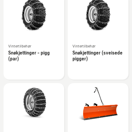
produkter
Se
Se
Vintertilbehør
Vintertilbehør
flere
flere
Snøkjettinger - pigg
Snøkjettinger (sveisede
detaljer
detaljer
(par)
pigger)
om
om
Snøkjettinger
Snøkjettinger
-
(sveisede
pigg
pigger)
(par)
Se
Se