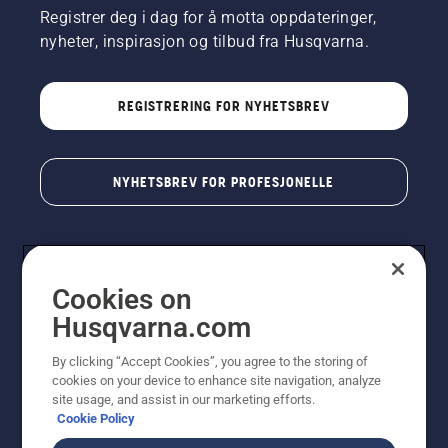
Registrer deg i dag for å motta oppdateringer,
nyheter, inspirasjon og tilbud fra Husqvarna.
REGISTRERING FOR NYHETSBREV
NYHETSBREV FOR PROFESJONELLE
Cookies on
Husqvarna.com
By clicking “Accept Cookies”, you agree to the storing of
cookies on your device to enhance site navigation, analyze
© Husqvarna AB (utgiver). Med enerett. Angitte priser
site usage, and assist in our marketing efforts.
er veiledende priser. Alle oppgitte priser er veiledende
Cookie Policy
utsalgspriser (inkl. mva.) med mindre produktet er