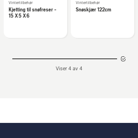
Vintertilbehør
Vintertilbehør
flere
flere
Kjetting til snøfreser -
Snøskjær 122cm
detaljer
detaljer
15 X 5 X 6
om
om
Kjetting
Snøskjær
til
122cm
snøfreser
-
15 X 5
X 6
Viser 4 av 4