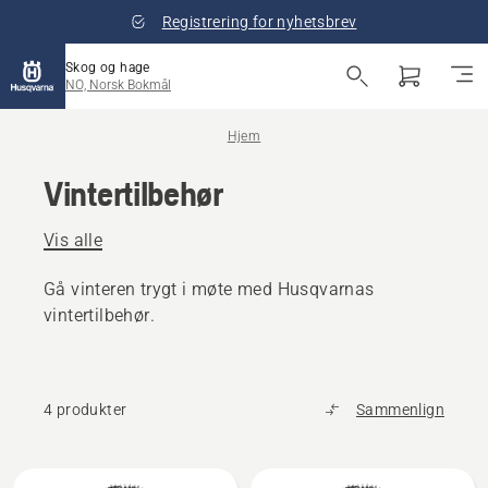
Registrering for nyhetsbrev
Skog og hage
NO, Norsk Bokmål
Hjem
Vintertilbehør
Vis alle
Gå vinteren trygt i møte med Husqvarnas
vintertilbehør.
4 produkter
Sammenlign
Alle