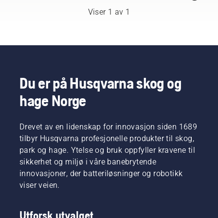
og
Viser 1 av 1
respekterte
ambassadører
håndplukket
blant de
aller
beste
fagfolkene
Du er på Husqvarna skog og
innen
hage Norge
skogbruk
og
parkarbeid
i deres
Drevet av en lidenskap for innovasjon siden 1689
respektive
tilbyr Husqvarna profesjonelle produkter til skog,
land. De
park og hage. Ytelse og bruk oppfyller kravene til
utgjør
sikkerhet og miljø i våre banebrytende
vårt H-
innovasjoner, der batteriløsninger og robotikk
Team.
Og det er
viser veien.
de som
er våre
Utforsk utvalget
aller