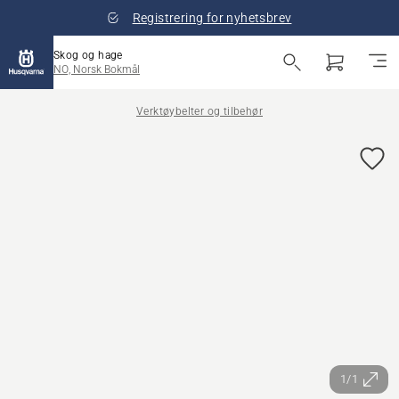
Registrering for nyhetsbrev
Skog og hage
NO, Norsk Bokmål
Verktøybelter og tilbehør
1/1