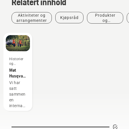
Relatert innhold
Aktiviteter og
Produkter
Kjøpsråd
arrangementer
og
innovasjoner
Historier
og
inspirasjon
Møt
Husqvarnas
H-Team
Vi har
– de
satt
kravstore
sammen
brukerne
en
våre
internasjonal
gruppe
med
høyt
kvalifiserte