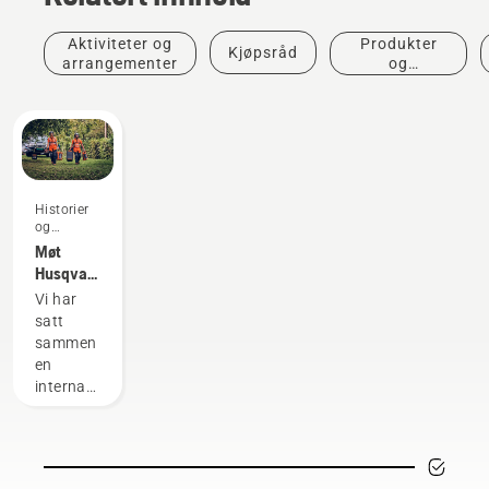
Aktiviteter og
Produkter
Kjøpsråd
arrangementer
og
innovasjoner
Historier
og
inspirasjon
Møt
Husqvarnas
H-Team
Vi har
– de
satt
kravstore
sammen
brukerne
en
våre
internasjonal
gruppe
med
høyt
kvalifiserte