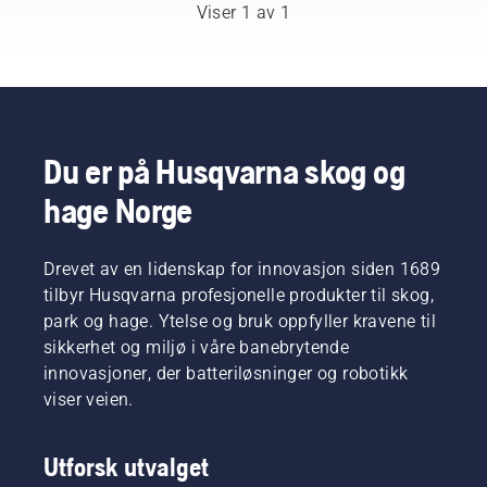
og
Viser 1 av 1
respekterte
ambassadører
håndplukket
blant de
aller
beste
fagfolkene
Du er på Husqvarna skog og
innen
hage Norge
skogbruk
og
parkarbeid
i deres
Drevet av en lidenskap for innovasjon siden 1689
respektive
tilbyr Husqvarna profesjonelle produkter til skog,
land. De
park og hage. Ytelse og bruk oppfyller kravene til
utgjør
sikkerhet og miljø i våre banebrytende
vårt H-
innovasjoner, der batteriløsninger og robotikk
Team.
Og det er
viser veien.
de som
er våre
Utforsk utvalget
aller
mest