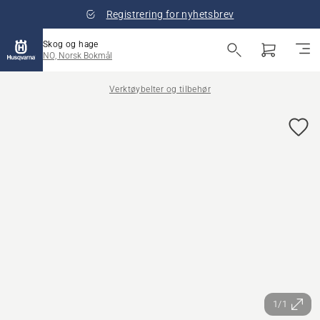
Registrering for nyhetsbrev
Skog og hage
NO, Norsk Bokmål
Verktøybelter og tilbehør
1/1