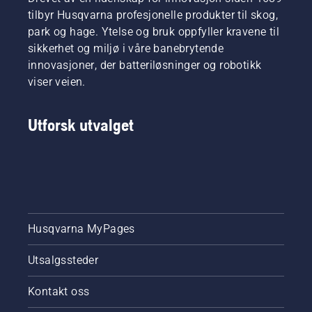
respektive
tilbyr Husqvarna profesjonelle produkter til skog,
land. De
park og hage. Ytelse og bruk oppfyller kravene til
utgjør
sikkerhet og miljø i våre banebrytende
vårt H-
innovasjoner, der batteriløsninger og robotikk
Team.
Og det er
viser veien.
de som
er våre
Utforsk utvalget
aller
mest
krevende
kunder.
Husqvarna MyPages
Utsalgssteder
Kontakt oss