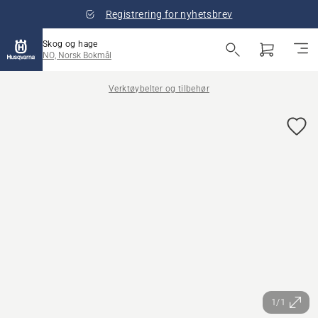
Registrering for nyhetsbrev
Skog og hage
NO, Norsk Bokmål
Verktøybelter og tilbehør
1/1