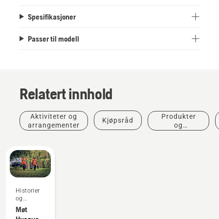
Spesifikasjoner
Passer til modell
Relatert innhold
Aktiviteter og
Produkter
Kjøpsråd
arrangementer
og
innovasjoner
Historier
og
inspirasjon
Møt
Husqvarnas