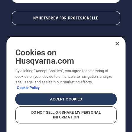
NYHETSBREV FOR PROFESJONELLE
Cookies on
Husqvarna.com
By clicking “Accept Cookies”, you agree to the storing of
cookies on your device to enhance site navigation, analyze
© Husqvarna AB (utgiver). Med enerett. Angitte priser
site usage, and assist in our marketing efforts.
er veiledende priser. Alle oppgitte priser er veiledende
Cookie Policy
utsalgspriser (inkl. mva.) med mindre produktet er
tilgjengelig for direkte kjøp.
ACCEPT COOKIES
Erklæring om informasjonskapsler
Vilkår for bruk
Personvernbetingelser
Imprint
DO NOT SELL OR SHARE MY PERSONAL
Rapportering av mistanker om regelbrudd
Åpenhetsloven
INFORMATION
Likestilling