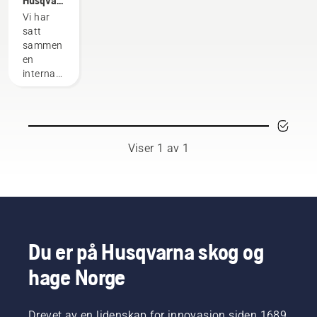
H-Team
Vi har
– de
satt
kravstore
sammen
brukerne
en
våre
internasjonal
gruppe
med
høyt
kvalifiserte
og
Viser 1 av 1
respekterte
ambassadører
håndplukket
blant de
aller
beste
fagfolkene
Du er på Husqvarna skog og
innen
hage Norge
skogbruk
og
parkarbeid
i deres
Drevet av en lidenskap for innovasjon siden 1689