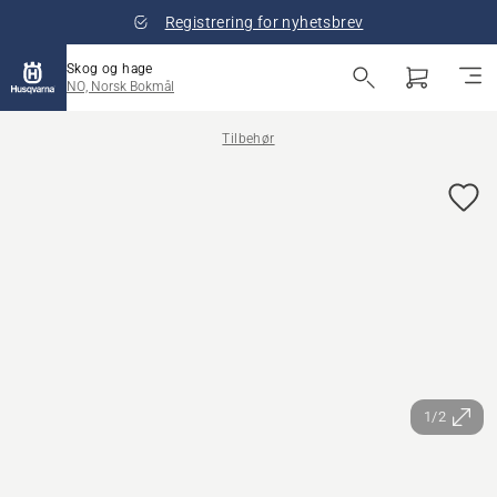
Registrering for nyhetsbrev
Skog og hage
NO, Norsk Bokmål
Tilbehør
1/2