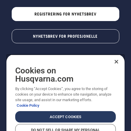
REGISTRERING FOR NYHETSBREV
NYHETSBREV FOR PROFESJONELLE
Cookies on
Husqvarna.com
By clicking “Accept Cookies”, you agree to the storing of
cookies on your device to enhance site navigation, analyze
© Husqvarna AB (utgiver). Med enerett. Angitte priser
site usage, and assist in our marketing efforts.
er veiledende priser. Alle oppgitte priser er veiledende
Cookie Policy
utsalgspriser (inkl. mva.) med mindre produktet er
tilgjengelig for direkte kjøp.
ACCEPT COOKIES
Erklæring om informasjonskapsler
Vilkår for bruk
Personvernbetingelser
Imprint
DO NOT SELL OR SHARE MY PERSONAL
Rapportering av mistanker om regelbrudd
Åpenhetsloven