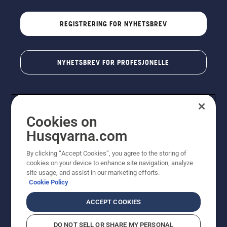
REGISTRERING FOR NYHETSBREV
NYHETSBREV FOR PROFESJONELLE
Cookies on
Husqvarna.com
By clicking “Accept Cookies”, you agree to the storing of
cookies on your device to enhance site navigation, analyze
© Husqvarna AB (utgiver). Med enerett. Angitte priser
site usage, and assist in our marketing efforts.
er veiledende priser. Alle oppgitte priser er veiledende
Cookie Policy
utsalgspriser (inkl. mva.) med mindre produktet er
tilgjengelig for direkte kjøp.
ACCEPT COOKIES
Erklæring om informasjonskapsler
Vilkår for bruk
Personvernbetingelser
Imprint
DO NOT SELL OR SHARE MY PERSONAL
Rapportering av mistanker om regelbrudd
Åpenhetsloven