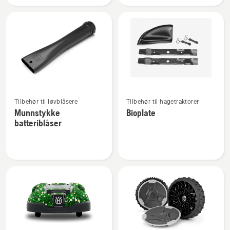
Se
Se
Tilbehør til løvblåsere
Tilbehør til hagetraktorer
flere
flere
Munnstykke
Bioplate
detaljer
detaljer
batteriblåser
om
om
Munnstykke
Bioplate
batteriblåser