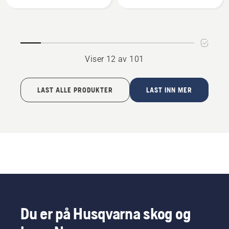
Clear
refill
Cut
hjulbørstesett
Mulching
kit
-
Viser 12 av 101
Zero
Turn
og
LAST ALLE PRODUKTER
LAST INN MER
hagetraktor
Du er på Husqvarna skog og