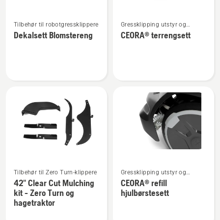
Se
Se
Tilbehør til robotgressklippere
Gressklipping utstyr og
flere
flere
tilbehør
Dekalsett Blomstereng
CEORA® terrengsett
detaljer
detaljer
om
om
Dekalsett
CEORA®
Blomstereng
terrengsett
Se
Se
Tilbehør til Zero Turn-klippere
Gressklipping utstyr og
flere
flere
tilbehør
42" Clear Cut Mulching
CEORA® refill
detaljer
detaljer
kit - Zero Turn og
hjulbørstesett
om
om
hagetraktor
42"
CEORA®