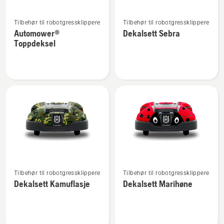
Se
Se
Tilbehør til robotgressklippere
Tilbehør til robotgressklippere
flere
flere
Automower®
Dekalsett Sebra
detaljer
detaljer
Toppdeksel
om
om
Automower®
Dekalsett
Toppdeksel
Sebra
Se
Se
Tilbehør til robotgressklippere
Tilbehør til robotgressklippere
flere
flere
Dekalsett Kamuflasje
Dekalsett Marihøne
detaljer
detaljer
om
om
Dekalsett
Dekalsett
Kamuflasje
Marihøne