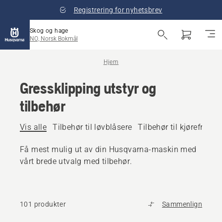
Registrering for nyhetsbrev
Skog og hage
NO, Norsk Bokmål
Hjem
Gressklipping utstyr og
tilbehør
Vis alle
Tilbehør til løvblåsere
Tilbehør til kjørefrontk
Få mest mulig ut av din Husqvarna-maskin med
vårt brede utvalg med tilbehør.
101 produkter
Sammenlign