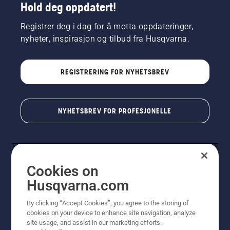
Hold deg oppdatert!
Registrer deg i dag for å motta oppdateringer,
nyheter, inspirasjon og tilbud fra Husqvarna.
REGISTRERING FOR NYHETSBREV
NYHETSBREV FOR PROFESJONELLE
Cookies on
Husqvarna.com
By clicking “Accept Cookies”, you agree to the storing of
cookies on your device to enhance site navigation, analyze
© Husqvarna AB (utgiver). Med enerett. Angitte priser
site usage, and assist in our marketing efforts.
er veiledende priser. Alle oppgitte priser er veiledende