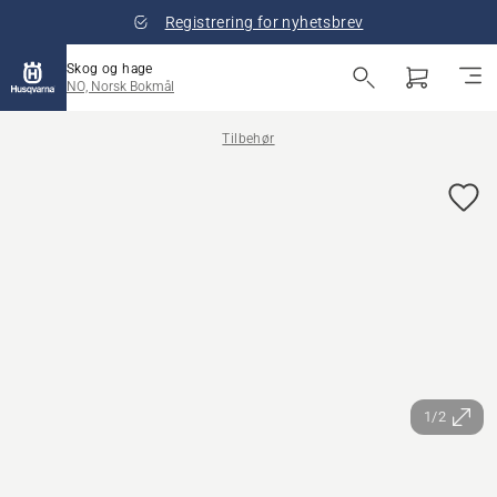
Registrering for nyhetsbrev
Skog og hage
NO, Norsk Bokmål
Tilbehør
1/2