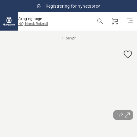
Registrering for nyhetsbrev
Skog og hage
NO, Norsk Bokmål
Tilbehør
1/2