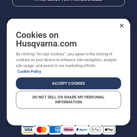
Cookies on
Husqvarna.com
By clicking “Accept Cookies”, you agree to the storing of
cookies on your device to enhance site navigation, analyze
© Husqvarna AB (utgiver). Med enerett. Angitte priser
site usage, and assist in our marketing efforts.
er veiledende priser. Alle oppgitte priser er veiledende
Cookie Policy
utsalgspriser (inkl. mva.) med mindre produktet er
tilgjengelig for direkte kjøp.
ACCEPT COOKIES
Erklæring om informasjonskapsler
Vilkår for bruk
Personvernbetingelser
Imprint
DO NOT SELL OR SHARE MY PERSONAL
Rapportering av mistanker om regelbrudd
Åpenhetsloven
INFORMATION
Likestilling