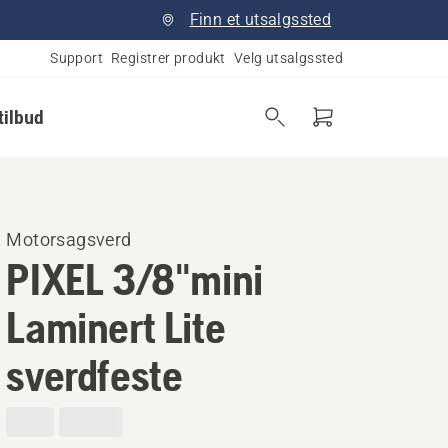
Finn et utsalgssted
Support
Registrer produkt
Velg utsalgssted
tilbud
Motorsagsverd
PIXEL 3/8"mini
Laminert Lite
sverdfeste