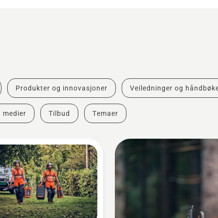
Produkter og innovasjoner
Veiledninger og håndbøk
g medier
Tilbud
Temaer