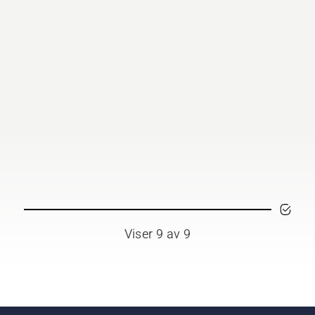
orsagen fungerer som
 skal. Først kontrollerer
oljenivået. Start
orsagen og pass på at
debremsen er koblet fra.
u opp gassen på
oren noen få centimeter
 trestammen. Oljen på
stammen viser at
rningen fungerer.
Viser 9 av 9