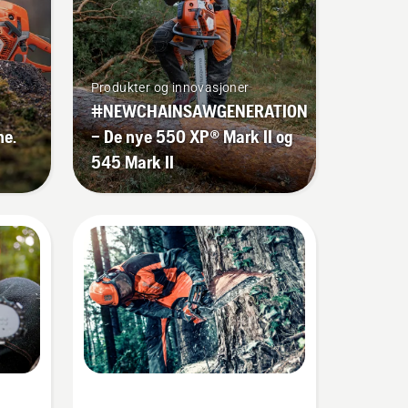
Produkter og innovasjoner
#NEWCHAINSAWGENERATION
ne.
– De nye 550 XP® Mark II og
545 Mark II