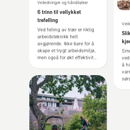
Veiledninger og håndbøker
6 trinn til vellykket
trefelling
Vei
Ved felling av trær er riktig
Sli
arbeidsteknikk helt
kje
avgjørende. Ikke bare for å
på 
skape et trygt arbeidsmiljø,
Smø
men også for økt effektivitet
ved
under arbeidet.
å hi
var
sør
seg
fri
til
Føl
kor
du 
kje