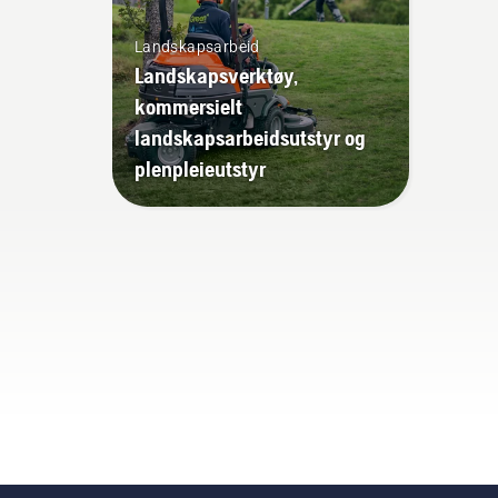
mot
den
Landskapsarbeid
du 
Landskapsverktøy,
mot
kommersielt
kje
landskapsarbeidsutstyr og
Skr
plenpleieutstyr
mot
fra
tre
smu