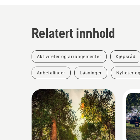
Relatert innhold
Aktiviteter og arrangementer
Kjøpsråd
Anbefalinger
Løsninger
Nyheter o