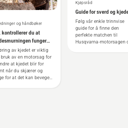
Kjøpsråd
Guide for sverd og kjed
Følg vår enkle trinnvise
ledninger og håndbøker
guide for å finne den
k kontrollerer du at
perfekte matchen til
desmurningen fungerer
Husqvarna-motorsagen d
motorsagen
ring av kjedet er viktig
 bruk av en motorsag for
ndre at kjedet blir for
mt når du skjærer og
ge for at det kan bevege
 rundt sverdet uten
ksjon. Dette øker levetiden
 både kjedet og sverdet.
g instruksjonene i denne
te videoen om hvordan
kontrollerer om
desmurningen på