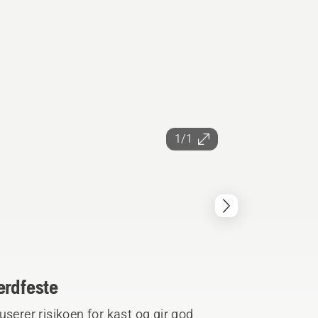
1/1
erdfeste
serer risikoen for kast og gir god