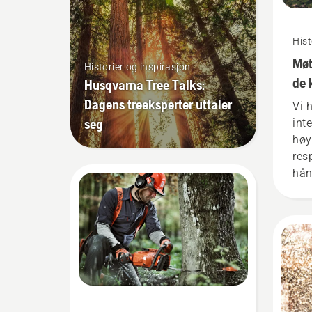
Hist
Møt
Historier og inspirasjon
de 
Husqvarna Tree Talks:
Dagens treeksperter uttaler
Vi 
seg
int
høy
res
hån
bes
sko
der
utg
er 
kre