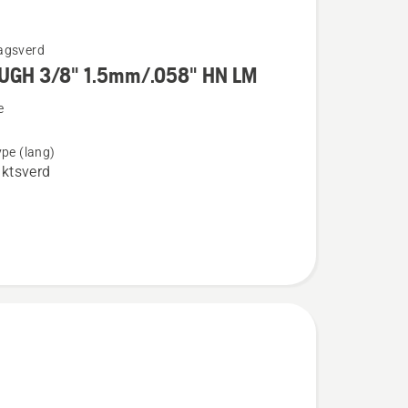
agsverd
UGH 3/8" 1.5mm/.058" HN LM
e
ype (lang)
ktsverd
058"