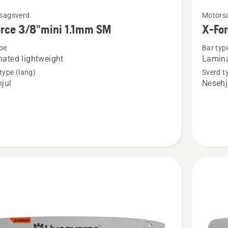
Se
sagsverd
Motors
flere
rce 3/8"mini 1.1mm SM
X-Fo
detaljer
pe
Bar typ
om
ated lightweight
Lamina
X-
type (lang)
Sverd t
Force
jul
Nesehj
i
3/8"mini
1.3mm
SM