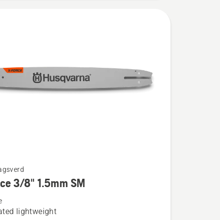
agsverd
rce 3/8" 1.5mm SM
e
ted lightweight