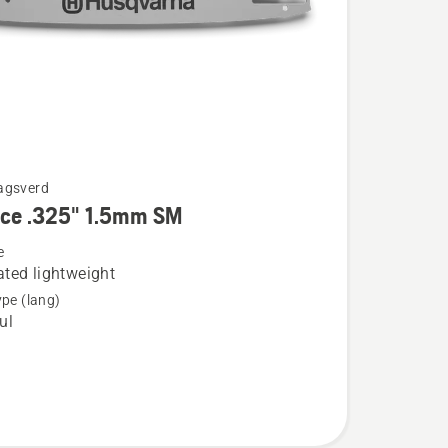
agsverd
rce .325" 1.5mm SM
e
ted lightweight
ype (lang)
ul