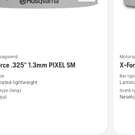
Se
sagsverd
Motors
flere
orce .325" 1.3mm PIXEL SM
X-Fo
detaljer
pe
Bar typ
om
ated lightweight
Lamina
X-
type (lang)
Sverd t
Force
jul
Nesehj
.325"
1.5mm
SM