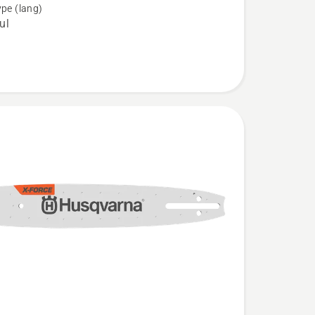
ype (lang)
i
ul