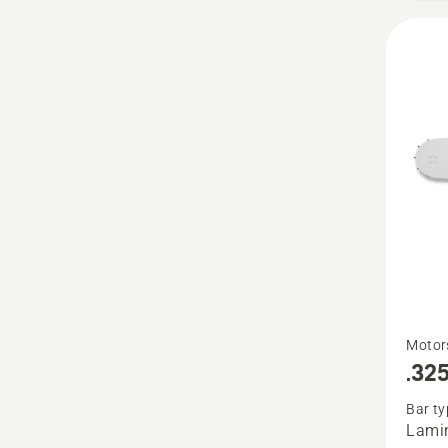
Se
Motor
flere
.325
detaljer
Bar ty
om
Lami
.325"