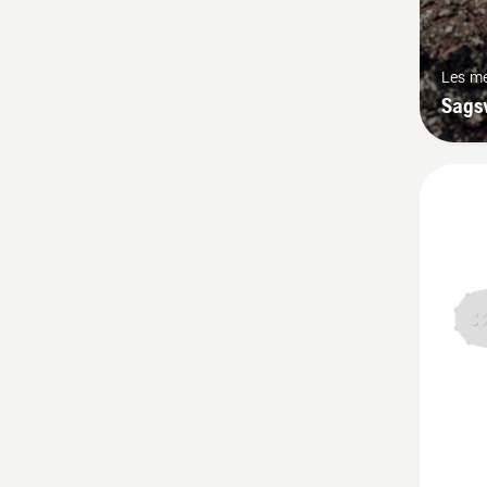
Les m
Sags