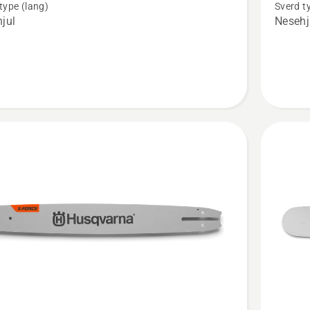
type (lang)
Sverd t
rt
Force
jul
Nesehj
3/8"
1.5mm
ste
SM