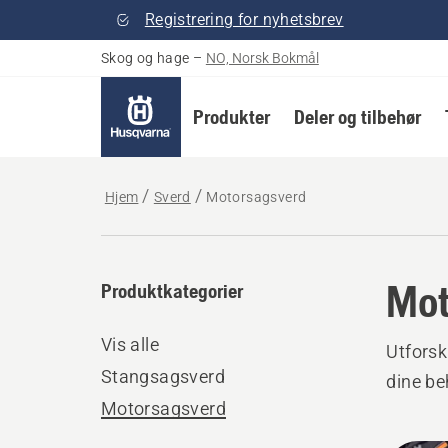
Registrering for nyhetsbrev
Skog og hage
–
NO, Norsk Bokmål
Produkter
Deler og tilbehør
Hjem
Sverd
Motorsagsverd
Mot
Produktkategorier
Vis alle
Utforsk
Stangsagsverd
dine be
Motorsagsverd