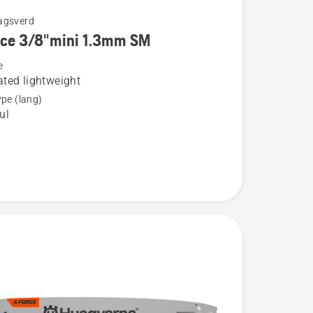
agsverd
rce 3/8"mini 1.3mm SM
e
ted lightweight
ype (lang)
ul