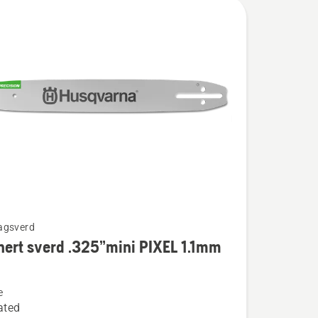
agsverd
ert sverd .325”mini PIXEL 1.1mm
e
t
ated