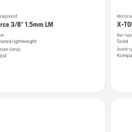
Se
sagsverd
Motors
flere
orce 3/8" 1.5mm LM
X-TO
detaljer
pe
Bar typ
om
ated lightweight
Solid
X-
type (lang)
Sverd t
TOUGH
jul
Kompa
3/8"
1.5mm/.
HN
LM