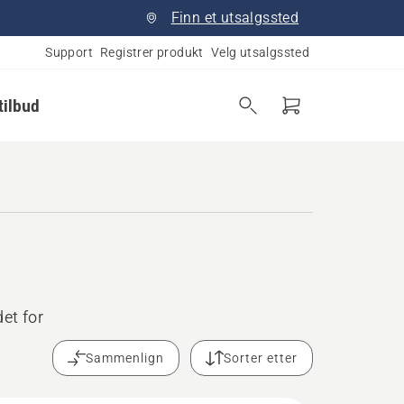
Finn et utsalgssted
Support
Registrer produkt
Velg utsalgssted
tilbud
et for
Sammenlign
Sorter etter