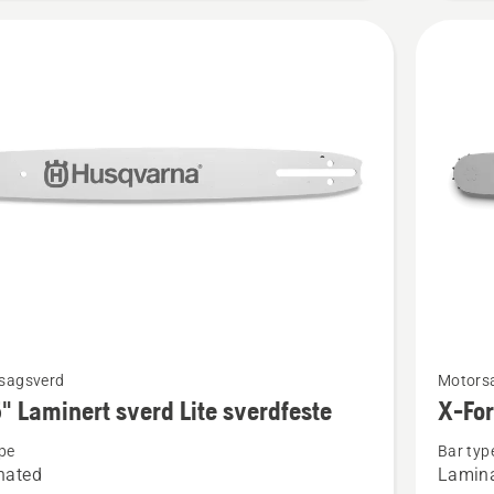
Se
sagsverd
Motors
flere
" Laminert sverd Lite sverdfeste
X-Fo
detaljer
pe
Bar typ
om
nated
Lamina
X-