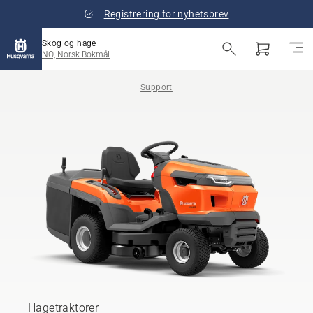
Registrering for nyhetsbrev
Skog og hage
NO, Norsk Bokmål
Support
Hagetraktorer