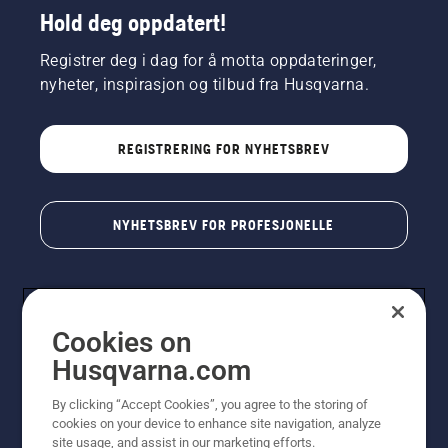
Hold deg oppdatert!
Registrer deg i dag for å motta oppdateringer,
nyheter, inspirasjon og tilbud fra Husqvarna.
REGISTRERING FOR NYHETSBREV
NYHETSBREV FOR PROFESJONELLE
Cookies on
Husqvarna.com
By clicking “Accept Cookies”, you agree to the storing of
cookies on your device to enhance site navigation, analyze
© Husqvarna AB (utgiver). Med enerett. Angitte priser
site usage, and assist in our marketing efforts.