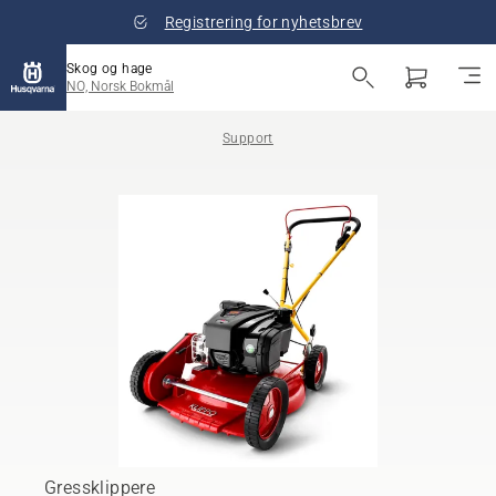
Registrering for nyhetsbrev
Skog og hage
NO, Norsk Bokmål
Support
Gressklippere