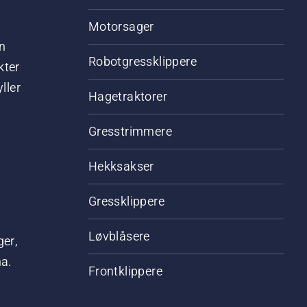
Motorsager
n
Robotgressklippere
kter
ller
Hagetraktorer
Gresstrimmere
Hekksakser
Gressklippere
Løvblåsere
ger,
na.
Frontklippere