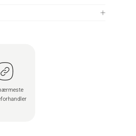
 nærmeste
eforhandler