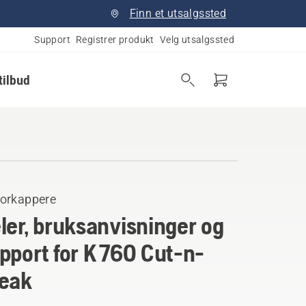
Finn et utsalgssted
Support
Registrer produkt
Velg utsalgssted
tilbud
orkappere
ler, bruksanvisninger og
pport for K 760 Cut-n-
eak