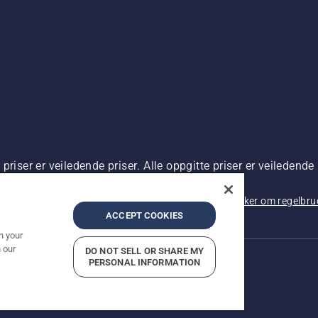
riser er veiledende priser. Alle oppgitte priser er veiledende 
 kjøp.
rsonvernbetingelser
Imprint
Rapportering av mistanker om regelbr
ACCEPT COOKIES
n your
 our
DO NOT SELL OR SHARE MY
PERSONAL INFORMATION