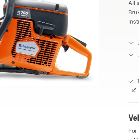
All 
Bruk
inst
Ve
For 