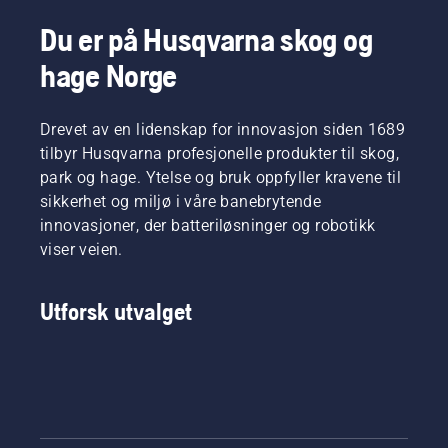
beste
omgivelser.
det kan
fagfolkene
Det er to
bevege
Du er på Husqvarna skog og
innen
måter å
seg
hage Norge
skogbruk
tappe
rundt
og
oljen på.
sverdet
parkarbeid
Begge
uten
i deres
Drevet av en lidenskap for innovasjon siden 1689
vises i
friksjon.
respektive
denne
Dette
tilbyr Husqvarna profesjonelle produkter til skog,
land. De
videoen.
øker
park og hage. Ytelse og bruk oppfyller kravene til
utgjør
levetiden
sikkerhet og miljø i våre banebrytende
vårt H-
til både
innovasjoner, der batteriløsninger og robotikk
Team.
kjedet og
Og det er
viser veien.
sverdet.
de som
Følg
er våre
instruksjonene
Utforsk utvalget
aller
i denne
mest
korte
krevende
videoen
kunder.
om
hvordan
du
kontrollerer
om