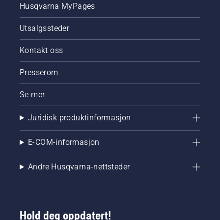
Husqvarna MyPages
kjedesmurningen
på
Utsalgssteder
motorsagen
fungerer
som den
Kontakt oss
skal.
Først
Presserom
kontrollerer
du
Se mer
oljenivået.
Start
Juridisk produktinformasjon
motorsagen
og pass
på at
E-COM-informasjon
kjedebremsen
er koblet
Andre Husqvarna-nettsteder
fra. Skru
opp
gassen
på
motoren
Hold deg oppdatert!
noen få