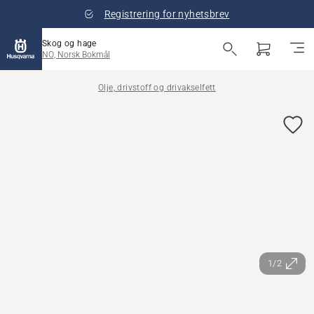
Registrering for nyhetsbrev
Skog og hage
NO, Norsk Bokmål
Olje, drivstoff og drivakselfett
1/2