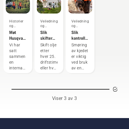
Historier
Veiledninger
Veiledninger
og
og
og
inspirasjon
håndbøker
håndbøker
Møt
Slik
Slik
Husqvarnas
skifter
kontrollerer
H-Team
du olje
du at
Vi har
Skift olje
Smøring
– de
på
kjedesmurningen
satt
etter
av kjedet
kravstore
gressklipperen
fungerer
sammen
hver 25.
er viktig
brukerne
fra
på
en
driftstime
ved bruk
våre
Husqvarna
motorsagen
internasjonal
eller hver
av en
gruppe
sesong.
motorsag
med
Det kan
for å
høyt
være at
hindre at
kvalifiserte
du må
kjedet
og
skifte
blir for
Viser 3 av 3
respekterte
olje
varmt
ambassadører
oftere i
når du
håndplukket
støvete
skjærer
blant de
eller
og sørge
aller
skitne
for at