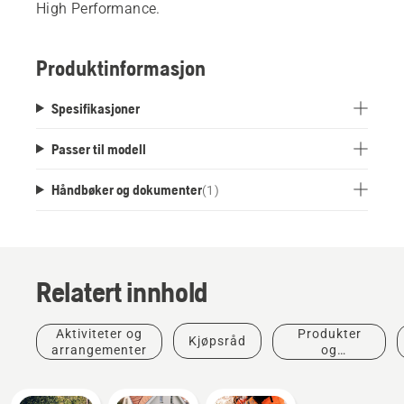
High Performance.
Produktinformasjon
Spesifikasjoner
Passer til modell
Håndbøker og dokumenter
(
1
)
Relatert innhold
Aktiviteter og
Produkter
Kjøpsråd
arrangementer
og
innovasjoner