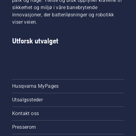
park og hage. Ytelse og bruk oppfyller kravene til
sikkerhet og miljø i våre banebrytende
innovasjoner, der batteriløsninger og robotikk
viser veien.
Utforsk utvalget
Husqvarna MyPages
Utsalgssteder
Kontakt oss
Presserom