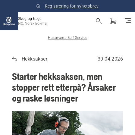
Registrering for nyhetsbrev
Skog og hage
NO, Norsk Bokmål
Husqvarna Self-Service
Hekksakser
30.04.2026
Starter hekksaksen, men
stopper rett etterpå? Årsaker
og raske løsninger