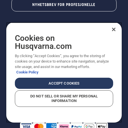
NYHETSBREV FOR PROFESJONELLE
Cookies on
Husqvarna.com
By clicking “Accept Cookies”, you agree to the storing of
cookies on your device to enhance site navigation, analyze
© Husqvarna AB (utgiver). Med enerett. Angitte priser
site usage, and assist in our marketing efforts.
er veiledende priser. Alle oppgitte priser er veiledende
Cookie Policy
utsalgspriser (inkl. mva.) med mindre produktet er
tilgjengelig for direkte kjøp.
ACCEPT COOKIES
Erklæring om informasjonskapsler
Vilkår for bruk
Personvernbetingelser
Imprint
DO NOT SELL OR SHARE MY PERSONAL
Rapportering av mistanker om regelbrudd
Åpenhetsloven
INFORMATION
Likestilling