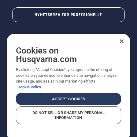
NYHETSBREV FOR PROFESJONELLE
Cookies on
Husqvarna.com
By clicking “Accept Cookies”, you agree to the storing of
cookies on your device to enhance site navigation, analyze
© Husqvarna AB (utgiver). Med enerett. Angitte priser
site usage, and assist in our marketing efforts.
er veiledende priser. Alle oppgitte priser er veiledende
Cookie Policy
utsalgspriser (inkl. mva.) med mindre produktet er
tilgjengelig for direkte kjøp.
ACCEPT COOKIES
Erklæring om informasjonskapsler
Vilkår for bruk
Personvernbetingelser
Imprint
DO NOT SELL OR SHARE MY PERSONAL
Rapportering av mistanker om regelbrudd
Åpenhetsloven
INFORMATION
Likestilling