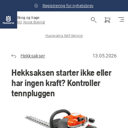
Registrering for nyhetsbrev
Skog og hage
NO, Norsk Bokmål
Husqvarna Self-Service
Hekksakser
13.05.2026
Hekksaksen starter ikke eller
har ingen kraft? Kontroller
tennpluggen