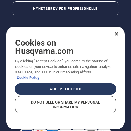
NYHETSBREV FOR PROFESJONELLE
Cookies on
Husqvarna.com
By clicking “Accept Cookies”, you agree to the storing of
cookies on your device to enhance site navigation, analyze
© Husqvarna AB (utgiver). Med enerett. Angitte priser
site usage, and assist in our marketing efforts.
er veiledende priser. Alle oppgitte priser er veiledende
Cookie Policy
utsalgspriser (inkl. mva.) med mindre produktet er
tilgjengelig for direkte kjøp.
ACCEPT COOKIES
Erklæring om informasjonskapsler
Vilkår for bruk
Personvernbetingelser
Imprint
DO NOT SELL OR SHARE MY PERSONAL
Rapportering av mistanker om regelbrudd
Åpenhetsloven
INFORMATION
Likestilling