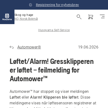
Registrering for nyhetsbrev
Skog og hage
NO, Norsk Bokmål
Husqvarna Self-Service
Automower®
19.06.2026
Løftet/Alarm! Gressklipperen
er løftet – feilmelding for
Automower™
Automower™ har stoppet og viser meldingen
Løftet
eller
Alarm! Klipperen ble løftet
. Disse
meldingene vises når løftesensoren registrerer at