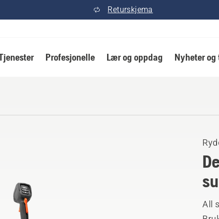
Returskjema
Tjenester
Profesjonelle
Lær og oppdag
Nyheter og 
Ryd
De
su
All 
Bruk