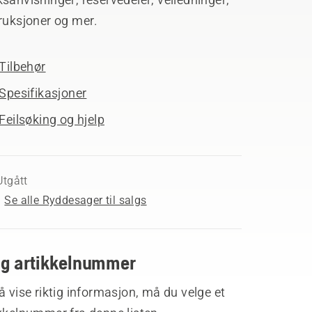
ruksjoner og mer.
Tilbehør
Spesifikasjoner
Feilsøking og hjelp
Utgått
Se alle Ryddesager til salgs
lg artikkelnummer
å vise riktig informasjon, må du velge et