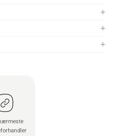
 nærmeste
eforhandler