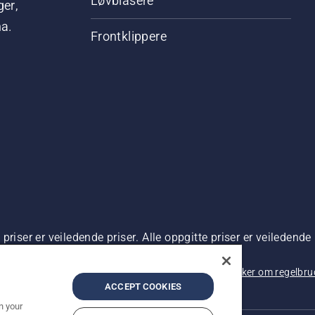
Løvblåsere
ger,
na.
Frontklippere
riser er veiledende priser. Alle oppgitte priser er veiledende 
 kjøp.
rsonvernbetingelser
Imprint
Rapportering av mistanker om regelbr
ACCEPT COOKIES
n your