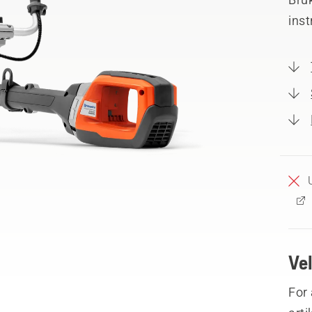
inst
Ve
For 