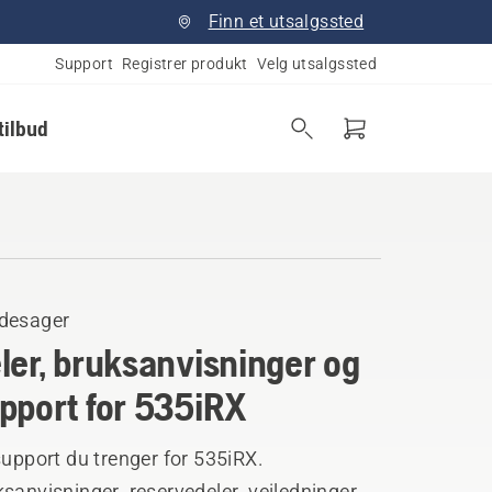
Finn et utsalgssted
Support
Registrer produkt
Velg utsalgssted
tilbud
desager
ler, bruksanvisninger og
pport for 535iRX
support du trenger for 535iRX.
sanvisninger, reservedeler, veiledninger,