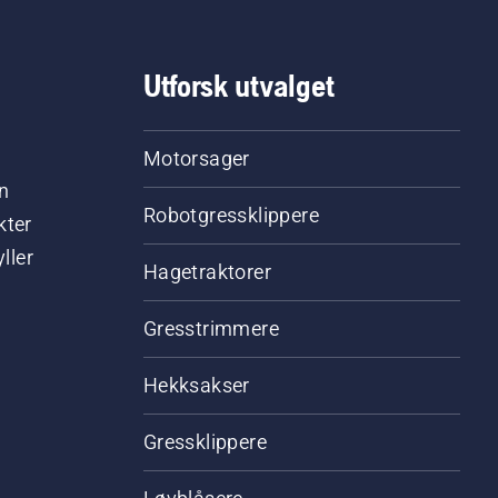
Utforsk utvalget
Motorsager
n
Robotgressklippere
kter
ller
Hagetraktorer
Gresstrimmere
Hekksakser
Gressklippere