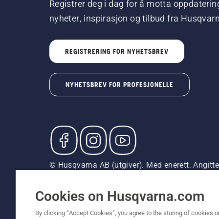
Registrer deg i dag for å motta oppdaterin
nyheter, inspirasjon og tilbud fra Husqvar
REGISTRERING FOR NYHETSBREV
NYHETSBREV FOR PROFESJONELLE
© Husqvarna AB (utgiver). Med enerett. Angitte p
med mindre produktet er tilgjengelig for direkte
Erklæring om informasjonskapsler
Vilkår for bruk
Pe
Cookies on Husqvarna.com
By clicking “Accept Cookies”, you agree to the storing of cookies o