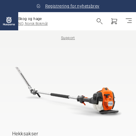
Registrering for nyhetsbrev
Skog og hage
NO, Norsk Bokmål
Support
Hekksakser