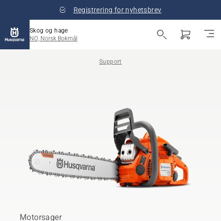
Registrering for nyhetsbrev
Skog og hage
NO, Norsk Bokmål
Support
Motorsager