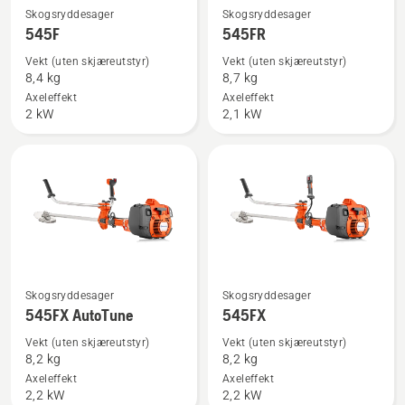
Se
Se
Skogsryddesager
Skogsryddesager
flere
flere
545F
545FR
detaljer
detaljer
Vekt (uten skjæreutstyr)
Vekt (uten skjæreutstyr)
om
om
8,4 kg
8,7 kg
545F
545FR
Axeleffekt
Axeleffekt
2 kW
2,1 kW
Se
Se
Skogsryddesager
Skogsryddesager
flere
flere
545FX AutoTune
545FX
detaljer
detaljer
Vekt (uten skjæreutstyr)
Vekt (uten skjæreutstyr)
om
om
8,2 kg
8,2 kg
545FX
545FX
Axeleffekt
Axeleffekt
2,2 kW
2,2 kW
AutoTune