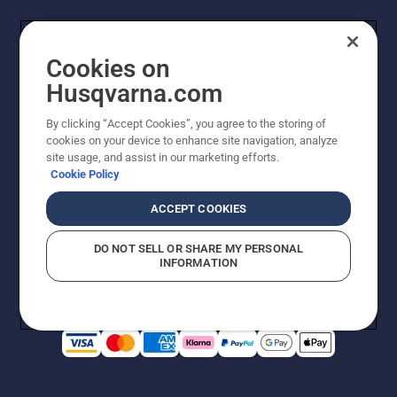
Cookies on
Husqvarna.com
By clicking “Accept Cookies”, you agree to the storing of
cookies on your device to enhance site navigation, analyze
© Husqvarna AB (utgiver). Med enerett. Angitte priser
site usage, and assist in our marketing efforts.
er veiledende priser. Alle oppgitte priser er veiledende
Cookie Policy
utsalgspriser (inkl. mva.) med mindre produktet er
tilgjengelig for direkte kjøp.
ACCEPT COOKIES
Erklæring om informasjonskapsler
Vilkår for bruk
Personvernbetingelser
Imprint
DO NOT SELL OR SHARE MY PERSONAL
Rapportering av mistanker om regelbrudd
Åpenhetsloven
INFORMATION
Likestilling