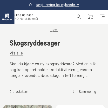
Registrering for nyhetsbrev
Skog og hage
NO, Norsk Bokmål
Hjem
Skogsryddesager
Vis alle
Skal du kjøpe en ny skogsryddesag? Med en slik
sag kan opprettholde produktiviteten gjennom
lange, krevende arbeidsdager i tøft terreng.
Skogryddesagene våre er utformet for høy
produktivitet.
9 produkter
Sammenlign
Alle