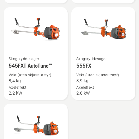
Se
Se
Skogsryddesager
Skogsryddesager
flere
flere
545FXT AutoTune™
555FX
detaljer
detaljer
Vekt (uten skjæreutstyr)
Vekt (uten skjæreutstyr)
om
om
8,4 kg
8,9 kg
545FXT
555FX
Axeleffekt
Axeleffekt
2,2 kW
2,8 kW
AutoTune™