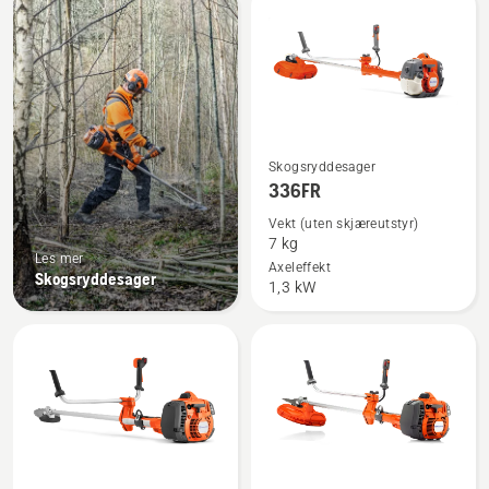
produkter
Se
Skogsryddesager
flere
336FR
detaljer
Vekt (uten skjæreutstyr)
om
7 kg
Les mer
336FR
Axeleffekt
Skogsryddesager
1,3 kW