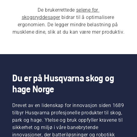
De brukerrettede 
selene for 
skogsryddesager
 bidrar til å optimalisere 
ergonomien. De legger mindre belastning på 
musklene dine, slik at du kan være mer produktiv.
Du er på Husqvarna skog og
hage Norge
Drevet av en lidenskap for innovasjon siden 1689
tilbyr Husqvarna profesjonelle produkter til skog,
park og hage. Ytelse og bruk oppfyller kravene til
sikkerhet og miljø i våre banebrytende
innovasjoner, der batteriløsninger og robotikk