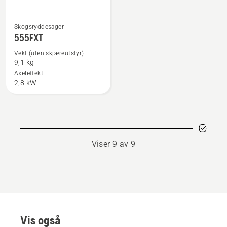
Se
Skogsryddesager
flere
555FXT
detaljer
Vekt (uten skjæreutstyr)
om
9,1 kg
555FXT
Axeleffekt
2,8 kW
Viser 9 av 9
Vis også