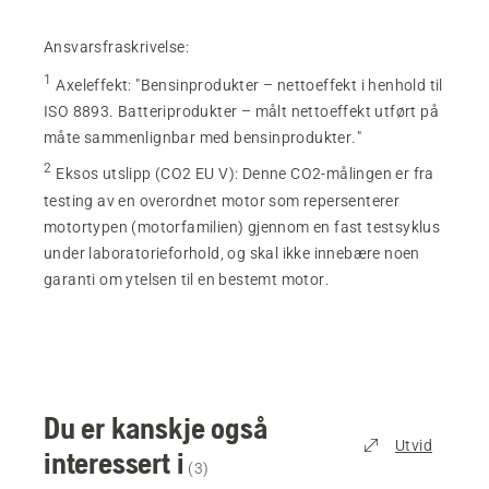
Ansvarsfraskrivelse:
1
Axeleffekt
:
"Bensinprodukter – nettoeffekt i henhold til
ISO 8893. Batteriprodukter – målt nettoeffekt utført på
måte sammenlignbar med bensinprodukter."
2
Eksos utslipp (CO2 EU V)
:
Denne CO2-målingen er fra
testing av en overordnet motor som repersenterer
motortypen (motorfamilien) gjennom en fast testsyklus
under laboratorieforhold, og skal ikke innebære noen
garanti om ytelsen til en bestemt motor.
Du er kanskje også
Utvid
interessert i
(
3
)