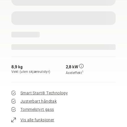
8,9 kg
2,8 kW
Vekt (uten skjæreutstyr)
1
Axeleffekt
Smart Start® Technology
Justerbart håndtak
Tommelstyrt gass
Vis alle funksjoner