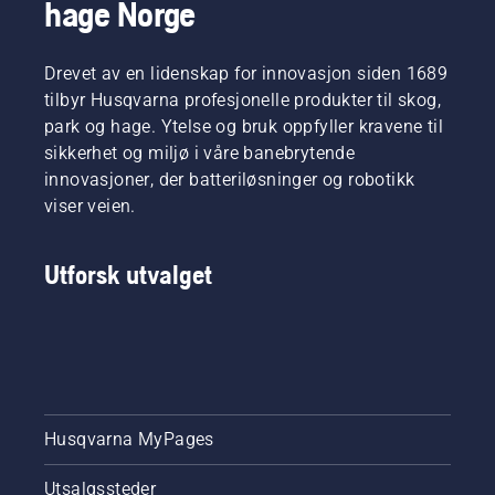
hage Norge
gir deg
raskt
skogbruk
kraften
med en
og
og
mer
parkarbeid
dreiemomentet
Drevet av en lidenskap for innovasjon siden 1689
effektivt
i deres
du
klipp. Se
respektive
tilbyr Husqvarna profesjonelle produkter til skog,
trenger
denne
land. De
park og hage. Ytelse og bruk oppfyller kravene til
takket
korte
utgjør
sikkerhet og miljø i våre banebrytende
være en
videoen
vårt H-
innovasjoner, der batteriløsninger og robotikk
svært
om
Team.
effektiv
viser veien.
hvordan
Og det er
forbrenning.
du sliper
de som
og
er våre
Utforsk utvalget
vedlikeholder
aller
en
mest
gresskniv.
krevende
kunder.
Husqvarna MyPages
Utsalgssteder