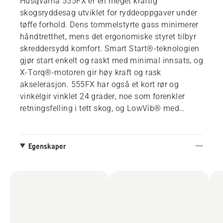
Husqvarna 555FX er en meget kraftig
skogsryddesag utviklet for ryddeoppgaver under
tøffe forhold. Dens tommelstyrte gass minimerer
håndtretthet, mens det ergonomiske styret tilbyr
skreddersydd komfort. Smart Start®-teknologien
gjør start enkelt og raskt med minimal innsats, og
X-Torq®-motoren gir høy kraft og rask
akselerasjon. 555FX har også et kort rør og
vinkelgir vinklet 24 grader, noe som forenkler
retningsfelling i tett skog, og LowVib® med
effektive antivibrasjonsdempere. Leveres med
Balance XT2 sele.
Egenskaper