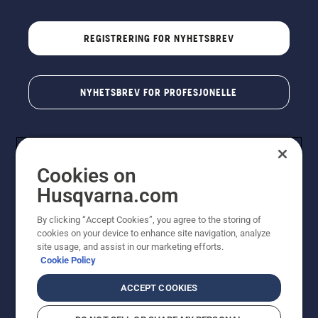
REGISTRERING FOR NYHETSBREV
NYHETSBREV FOR PROFESJONELLE
Cookies on
Husqvarna.com
By clicking “Accept Cookies”, you agree to the storing of
cookies on your device to enhance site navigation, analyze
© Husqvarna AB (utgiver). Med enerett. Angitte priser
site usage, and assist in our marketing efforts.
er veiledende priser. Alle oppgitte priser er veiledende
Cookie Policy
utsalgspriser (inkl. mva.) med mindre produktet er
tilgjengelig for direkte kjøp.
ACCEPT COOKIES
Erklæring om informasjonskapsler
Vilkår for bruk
Personvernbetingelser
Imprint