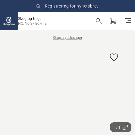
Registrering for nyhetsbrev
Skog og hage
NO, Norsk Bokmål
Skogsryddesager
1/1