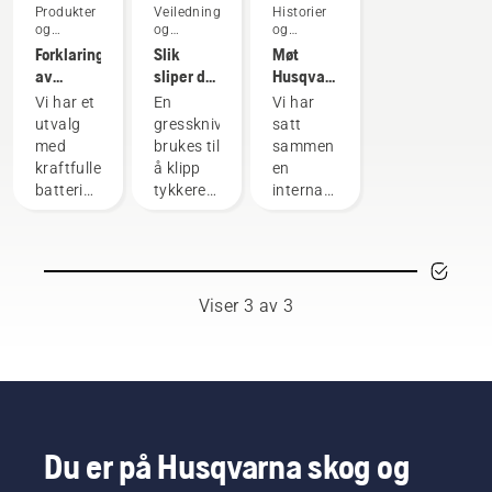
Produkter
Veiledninger
Historier
og
og
og
innovasjoner
håndbøker
inspirasjon
Forklaring
Slik
Møt
av
sliper du
Husqvarnas
Husqvarna
en
H-Team
Vi har et
En
Vi har
X-Torq®-
gresskniv
– de
utvalg
gresskniv
satt
motor
kravstore
med
brukes til
sammen
brukerne
kraftfulle
å klipp
en
våre
batteridrevne
tykkere,
internasjonal
maskiner.
tettere
gruppe
Til de
gress
med
virkelig
når en
høyt
tøffe
gresstrimmer
kvalifiserte
oppgavene
med en
og
Viser 3 av 3
trenger
nylontråd
respekterte
du noen
ikke
ambassadører
ganger
fungerer.
håndplukket
bensindrevne
En
blant de
maskiner.
gresskniv
aller
Vår X-
klipper
beste
Torq®-
gress
fagfolkene
Du er på Husqvarna skog og
teknologi
enkelt og
innen