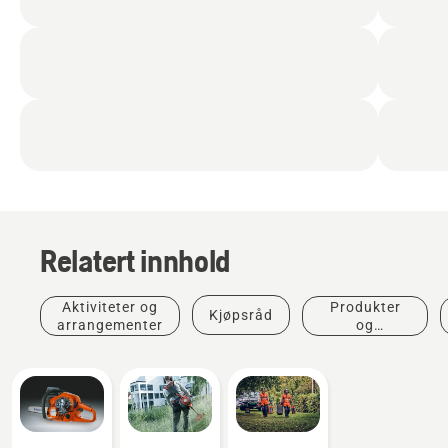
Relatert innhold
Aktiviteter og
Produkter
Kjøpsråd
arrangementer
og
innovasjoner