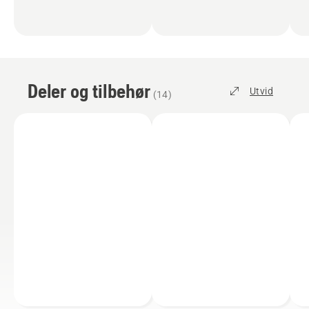
Deler og tilbehør
Utvid
(
14
)