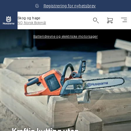
Registrering for nyhetsbrev
Skog og hage
NO, Norsk Bokmål
Batteridrevne og elektriske motorsager