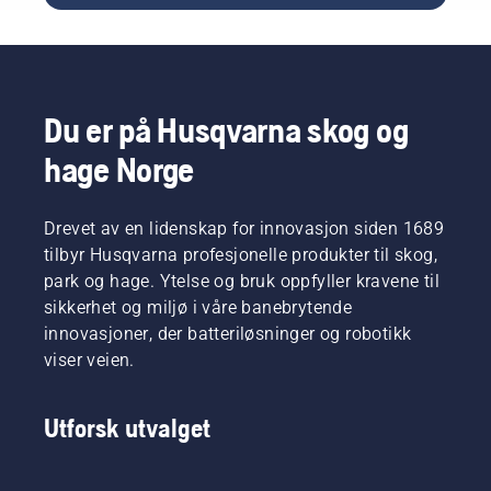
dreiemomentet
du
trenger
takket
være en
svært
Du er på Husqvarna skog og
effektiv
hage Norge
forbrenning.
Drevet av en lidenskap for innovasjon siden 1689
tilbyr Husqvarna profesjonelle produkter til skog,
park og hage. Ytelse og bruk oppfyller kravene til
sikkerhet og miljø i våre banebrytende
innovasjoner, der batteriløsninger og robotikk
viser veien.
Utforsk utvalget