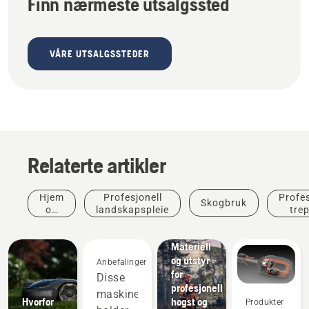
Finn nærmeste utsalgssted
VÅRE UTSALGSSTEDER
Relaterte artikler
Hjem
Profesjonell
Profes
Skogbruk
og
landskapspleie
trep
hage
Løsninger
Materiell
og utstyr
Anbefalinger
Produkter
for
Disse
og
profesjonell
maskinene
innovasjoner
Hvorfor
hogst og
Produkter
T542i