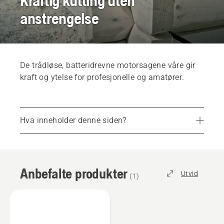
Kraftig kutting uten
anstrengelse
De trådløse, batteridrevne motorsagene våre gir
kraft og ytelse for profesjonelle og amatører.
Hva inneholder denne siden?
Anbefalte produkter
Kampanjer og tilbud
Anbefalte produkter
Tjenester
Utvid
(
1
)
Deler og tilbehør
Finn nærmeste utsalgssted