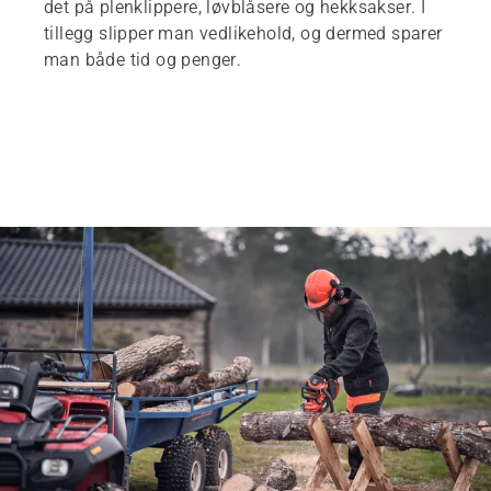
det på plenklippere, løvblåsere og hekksakser. I
tillegg slipper man vedlikehold, og dermed sparer
man både tid og penger.