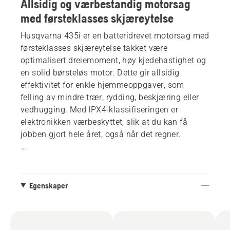
Allsidig og værbestandig motorsag
med førsteklasses skjæreytelse
Husqvarna 435i er en batteridrevet motorsag med
førsteklasses skjæreytelse takket være
optimalisert dreiemoment, høy kjedehastighet og
en solid børsteløs motor. Dette gir allsidig
effektivitet for enkle hjemmeoppgaver, som
felling av mindre trær, rydding, beskjæring eller
vedhugging. Med IPX4-klassifiseringen er
elektronikken værbeskyttet, slik at du kan få
jobben gjort hele året, også når det regner.
De brukervennlige tastene lar deg raskt sjekke
batteristatus og feilindikasjoner og starte og
stoppe med bare et tastetrykk. Designet med
Egenskaper
batteriet gjennom karosseri gjør det enkelt å
fjerne batteriet når det må lades, noe som
reduserer risikoen for at treflis og støv hoper seg