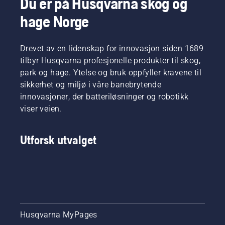
Du er på Husqvarna skog og
av riktig
sørger
størrelse
for en
hage Norge
og type.
mer
komfortabel
passform,
Drevet av en lidenskap for innovasjon siden 1689
og
tilbyr Husqvarna profesjonelle produkter til skog,
reduserer
park og hage. Ytelse og bruk oppfyller kravene til
trøtthet
under
sikkerhet og miljø i våre banebrytende
bruk slik
innovasjoner, der batteriløsninger og robotikk
at du
viser veien.
kan
arbeide
lenger
Utforsk utvalget
uten å ta
pauser.
Husqvarna MyPages