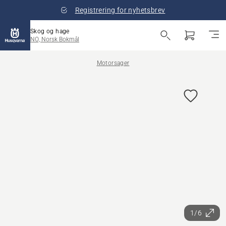
Registrering for nyhetsbrev
Skog og hage
NO, Norsk Bokmål
Motorsager
1/6