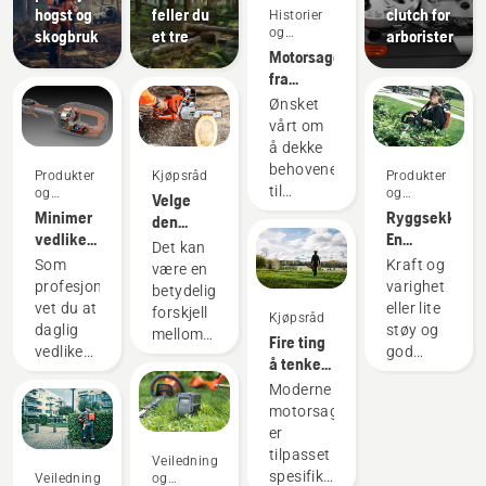
hogst og
feller du
clutch for
Historier
og
skogbruk
et tre
arborister
inspirasjon
Motorsager
fra
Husqvarna
Ønsket
– drevet
vårt om
frem av
å dekke
våre
behovene
Produkter
Kjøpsråd
Produkter
brukere
til
og
og
Velge
siden
innovasjoner
innovasjoner
profesjonelle
Minimer
Ryggsekkbatte
den
1959
skogsarbeidere
vedlikehold
En
beste
Det kan
har ført
av
revolusjon
motorsagen
Som
Kraft og
være en
til at vi
motorisert
innen
for
profesjonell
varighet
betydelig
har laget
utstyr
håndholdte,
behovene
vet du at
eller lite
forskjell
Kjøpsråd
noen av
med
batteridrevne
dine
daglig
støy og
mellom
Fire ting
verdens
batteriverktøy
verktøy
vedlikehold
god
en god
å tenke
beste og
av
bærekraft?
motorsag
på når du
mest
Moderne
motorer
Med
og den
skal
innovative
motorsager
er en av
ryggsekkbatte
beste
kjøpe
motorsager.
er
de
vårt
motorsagen
motorsag
tilpasset
tidkrevende
trenger
Veiledninger
for ditt
spesifikke
Veiledninger
og
tingene
du ikke å