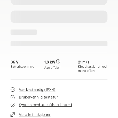
36 V
1,8 kW
21 m/s
Batterispenning
Kjedehastighet ved
1
Axeleffekt
maks effekt
Værbestandig (IPX4)
Brukervennlig tastatur
System med utskiftbart batteri
Vis alle funksjoner