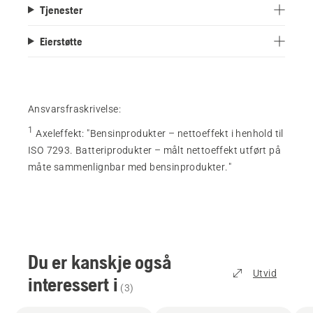
Tjenester
Eierstøtte
Ansvarsfraskrivelse:
1
Axeleffekt
:
"Bensinprodukter – nettoeffekt i henhold til
ISO 7293. Batteriprodukter – målt nettoeffekt utført på
måte sammenlignbar med bensinprodukter."
Du er kanskje også
Utvid
interessert i
(
3
)