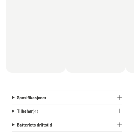
opp i batterirommet.
Sagen har også en savE™-modus som gir
maksimal driftstid og er ideell for oppgaver som
ikke krever full effekt. Når andre typer
hageoppgaver krever oppmerksomhet, kan 36 V-
batteriet brukes på flere andre Husqvarna-
verktøy.
Valgtfritt utstyrt med kjedestrammer.
Spesifikasjoner
Tilbehør
(
4
)
Batteriets driftstid