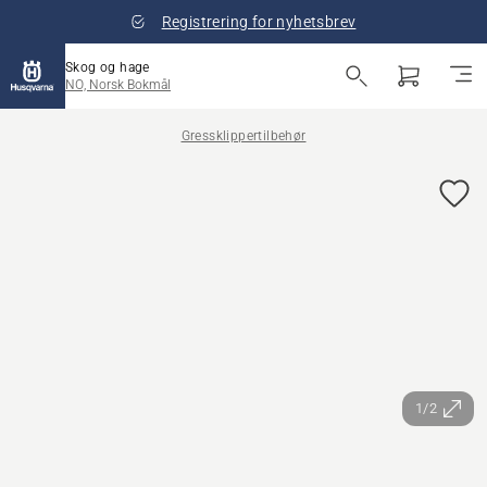
Registrering for nyhetsbrev
Skog og hage
NO, Norsk Bokmål
Gressklippertilbehør
1/2