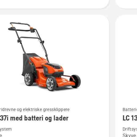
Se
ridrevne og elektriske gressklippere
Batteri
37i med batteri og lader
LC 13
flere
detaljer
system
Drifts
e
Skyve
om