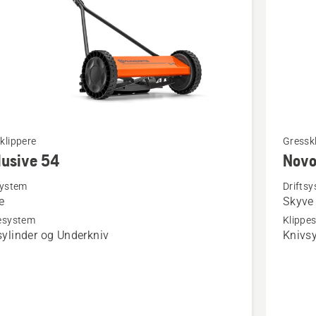
Se
klippere
Gressk
lusive 54
Novo
flere
detaljer
system
Drifts
e
Skyve
om
esystem
Klippe
ve
NovoLet
sylinder og Underkniv
Knivsy
Silent
540