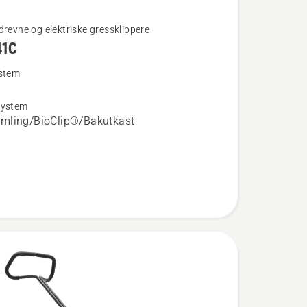
drevne og elektriske gressklippere
41C
ystem
system
mling/BioClip®/Bakutkast