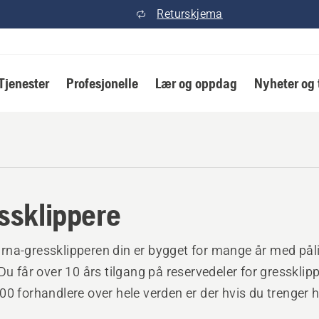
Returskjema
Tjenester
Profesjonelle
Lær og oppdag
Nyheter og 
ssklippere
na-gressklipperen din er bygget for mange år med påli
 Du får over 10 års tilgang på reservedeler for gressklip
00 forhandlere over hele verden er der hvis du trenger h