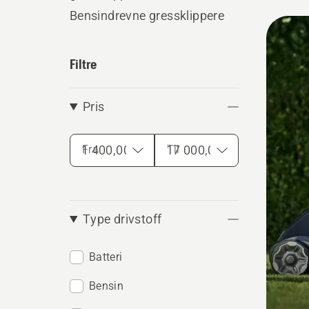
Bensindrevne gressklippere
Alle
produ
Filtre
Pris
Fra
Til
Type drivstoff
Batteri
Bensin