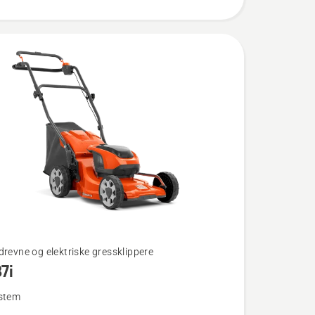
drevne og elektriske gressklippere
7i
ystem