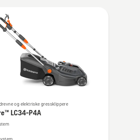
drevne og elektriske gressklippere
re™ LC34-P4A
ystem
system