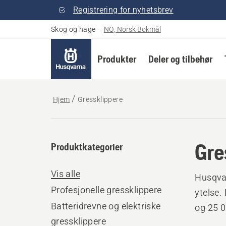
Registrering for nyhetsbrev
Skog og hage
–
NO, Norsk Bokmål
Produkter
Deler og tilbehør
Hjem
Gressklippere
Gre
Produktkategorier
Vis alle
Husqvar
Profesjonelle gressklippere
ytelse.
Batteridrevne og elektriske
og 25 0
gressklippere