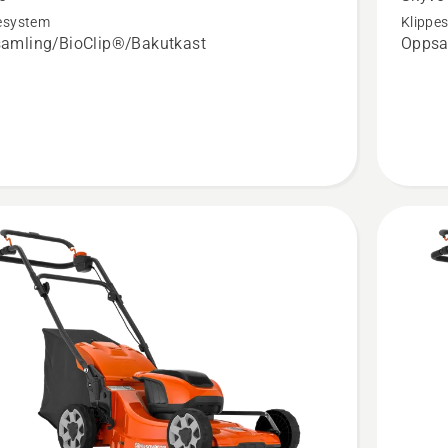
esystem
Klippe
i
LC 137i
amling/BioClip®/Bakutkast
Oppsa