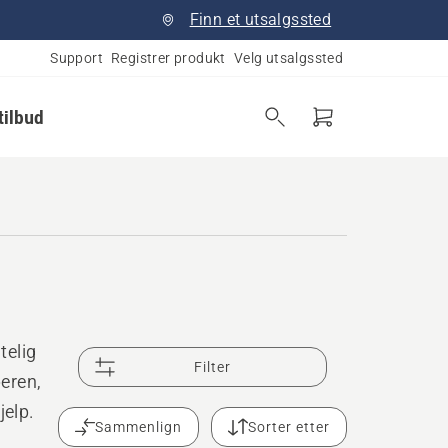
Finn et utsalgssted
Support
Registrer produkt
Velg utsalgssted
tilbud
telig
Filter
peren,
jelp.
Sammenlign
Sorter etter