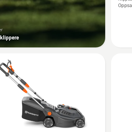
Aspire™
Oppsa
LC34-
P4A
er
klippere