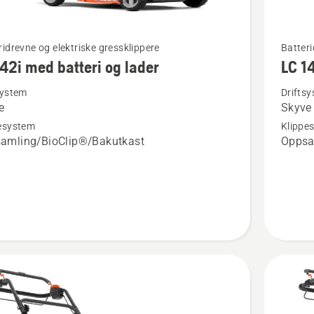
Se
ridrevne og elektriske gressklippere
Batteri
142i med batteri og lader
LC 1
flere
detaljer
system
Drifts
e
Skyve
om
esystem
Klippe
i
LC 142i
amling/BioClip®/Bakutkast
Oppsa