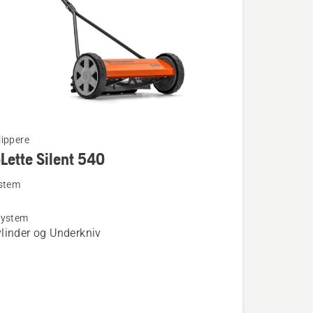
lippere
Lette Silent 540
ystem
system
te
linder og Underkniv