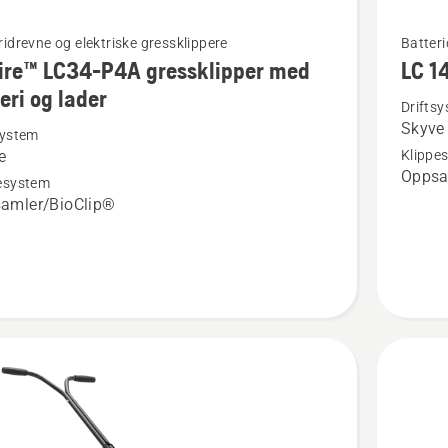
Se
ridrevne og elektriske gressklippere
Batteri
ire™ LC34-P4A gressklipper med
LC 1
flere
eri og lader
detaljer
Drifts
Skyve
om
system
e
Klippe
™
LC 141C
Oppsa
esystem
amler/BioClip®
ipper