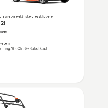
drevne og elektriske gressklippere
42i
ystem
system
mling/BioClip®/Bakutkast