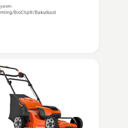
system
mling/BioClip®/Bakutkast