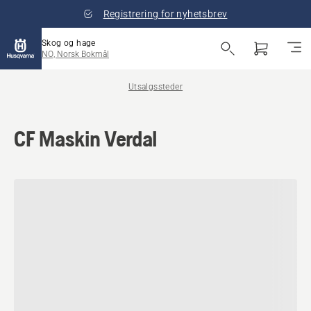
Registrering for nyhetsbrev
Skog og hage
NO, Norsk Bokmål
Utsalgssteder
CF Maskin Verdal