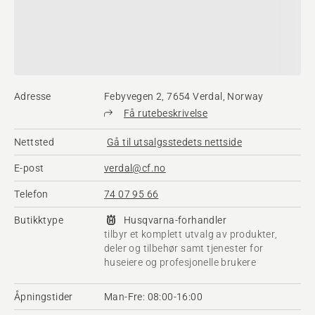
Adresse
Febyvegen 2, 7654 Verdal, Norway
Få rutebeskrivelse
Nettsted
Gå til utsalgsstedets nettside
E-post
verdal@cf.no
Telefon
74 07 95 66
Butikktype
Husqvarna-forhandler
tilbyr et komplett utvalg av produkter,
deler og tilbehør samt tjenester for
huseiere og profesjonelle brukere​
Åpningstider
Man-Fre: 08:00-16:00