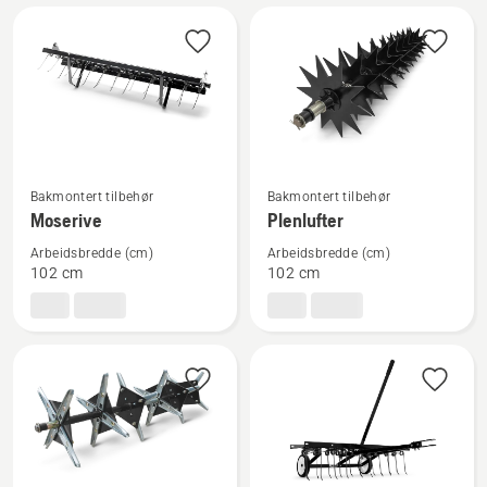
Alle
produkter
Se
Se
Bakmontert tilbehør
Bakmontert tilbehør
flere
flere
Moserive
Plenlufter
detaljer
detaljer
Arbeidsbredde (cm)
Arbeidsbredde (cm)
om
om
102 cm
102 cm
Moserive
Plenlufter