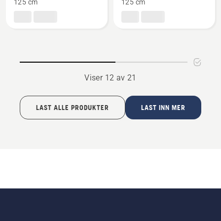
125 cm
125 cm
Rake
Rive
Viser 12 av 21
LAST ALLE PRODUKTER
LAST INN MER