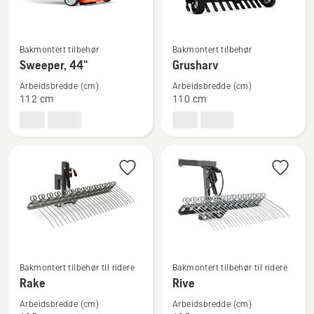
Se
Se
Bakmontert tilbehør
Bakmontert tilbehør
flere
flere
Sweeper, 44"
Grusharv
detaljer
detaljer
Arbeidsbredde (cm)
Arbeidsbredde (cm)
om
om
112 cm
110 cm
Sweeper,
Grusharv
44"
Se
Se
Bakmontert tilbehør til ridere
Bakmontert tilbehør til ridere
flere
flere
Rake
Rive
detaljer
detaljer
Arbeidsbredde (cm)
Arbeidsbredde (cm)
om
om