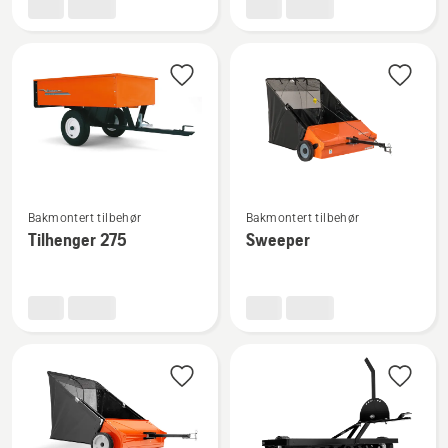
Se
Se
Bakmontert tilbehør
Bakmontert tilbehør
flere
flere
Tilhenger 275
Sweeper
detaljer
detaljer
om
om
Tilhenger
Sweeper
275