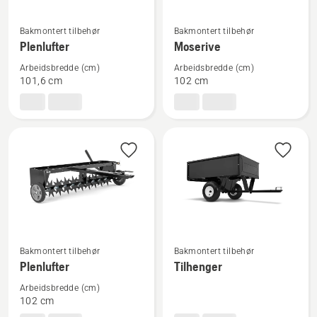
Se
Se
Bakmontert tilbehør
Bakmontert tilbehør
flere
flere
Plenlufter
Moserive
detaljer
detaljer
Arbeidsbredde (cm)
Arbeidsbredde (cm)
om
om
101,6 cm
102 cm
Plenlufter
Moserive
Se
Se
Bakmontert tilbehør
Bakmontert tilbehør
flere
flere
Plenlufter
Tilhenger
detaljer
detaljer
Arbeidsbredde (cm)
om
om
102 cm
Plenlufter
Tilhenger