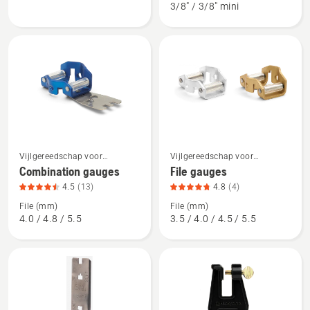
3/8" / 3/8" mini
productbeoordeling
productbeoordeling
5
3.9
van
van
5
5
Bekijk
Bekijk
Vijlgereedschap voor
Vijlgereedschap voor
meer
meer
kettingzagen
kettingzagen
Combination gauges
File gauges
details
details
4.5
(13)
4.8
(4)
over
over
File (mm)
File (mm)
Combination
File
4.0 / 4.8 / 5.5
3.5 / 4.0 / 4.5 / 5.5
gauges,
gauges,
productbeoordeling
productbeoordeling
4.5
4.8
van
van
5
5