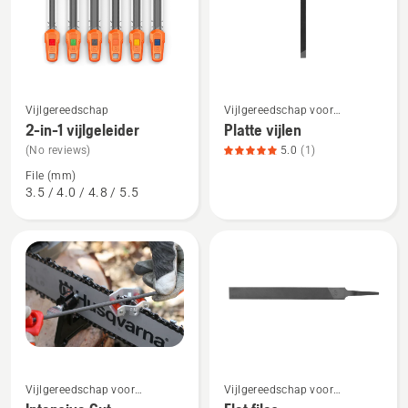
producten
Bekijk
Bekijk
Vijlgereedschap
Vijlgereedschap voor
meer
meer
kettingzagen
2-in-1 vijlgeleider
Platte vijlen
details
details
(No reviews)
5.0
(1)
over
over
File (mm)
2-
Platte
3.5 / 4.0 / 4.8 / 5.5
in-
vijlen,
1
productbeoordeling
vijlgeleider
5
van
5
Bekijk
Bekijk
Vijlgereedschap voor
Vijlgereedschap voor
meer
meer
stoksnoeizagen
kettingzagen