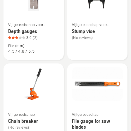
Bekijk
Bekijk
Vijlgereedschap voor
Vijlgereedschap voor
meer
meer
kettingzagen
kettingzagen
Depth gauges
Stump vise
details
details
3.0
(2)
(No reviews)
over
over
File (mm)
Depth
Stump
4.5 / 4.8 / 5.5
gauges,
vise
productbeoordeling
3
van
5
Bekijk
Bekijk
Vijlgereedschap
Vijlgereedschap
meer
meer
Chain breaker
File gauge for saw
details
details
blades
(No reviews)
over
over