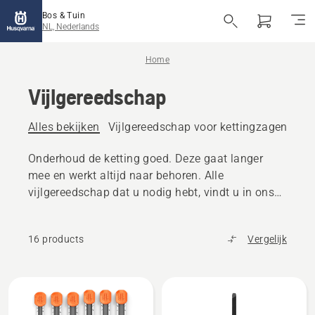
Bos & Tuin
NL, Nederlands
Home
Vijlgereedschap
Alles bekijken
Vijlgereedschap voor kettingzagen
Vij
Onderhoud de ketting goed. Deze gaat langer
mee en werkt altijd naar behoren. Alle
vijlgereedschap dat u nodig hebt, vindt u in ons
uitgebreide assortiment.
16 products
Vergelijk
Bekijk
alle