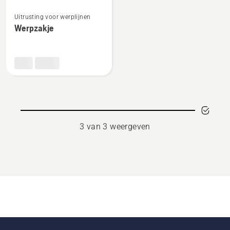
Bekijk
Uitrusting voor werplijnen
meer
Werpzakje
details
over
Werpzakje
3 van 3 weergeven