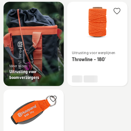
Bekijk
alle
producten
Bekijk
Uitrusting voor werplijnen
meer
Throwline - 180'
details
Meer lezen
over
Uitrusting voor
Throwline
boomverzorgers
-
180'