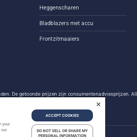
Heggenscharen
Bladblazers met accu
Frontzitmaaiers
den. De getoonde prijzen zijn consumentenadviesprijzen. Alle
oduct beschikbaar is voor directe aankoop.
g
Bedrijfsgegevens
Report Suspected Violations
ACCEPT COOKIES
n your
 our
DO NOT SELL OR SHARE MY
PERSONAL INFORMATION