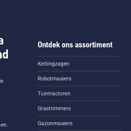
a
Ontdek ons assortiment
nd
Kettingzagen
Robotmaaiers
le
Tuintractoren
Grastrimmers
Gazonmaaiers
men.