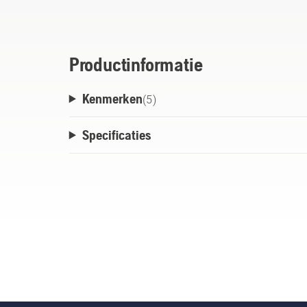
verlengt wordt. T35 Universal wordt gelev
worden aangebracht op de meest ander m
Productinformatie
Kenmerken
(
5
)
Specificaties