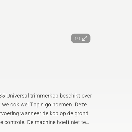
1/1
5 Universal trimmerkop beschikt over
t we ook wel Tap'n go noemen. Deze
voering wanneer de kop op de grond
le controle. De machine hoeft niet te
haald te worden terwijl het draad