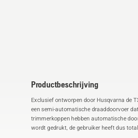
Productbeschrijving
Exclusief ontworpen door Husqvarna de T3
een semi-automatische draaddoorvoer da
trimmerkoppen hebben automatische door
wordt gedrukt, de gebruiker heeft dus tota
worden uitgeschakeld of uit het harnas ge