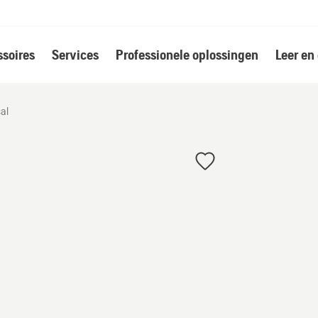
soires
Services
Professionele oplossingen
Leer en
al