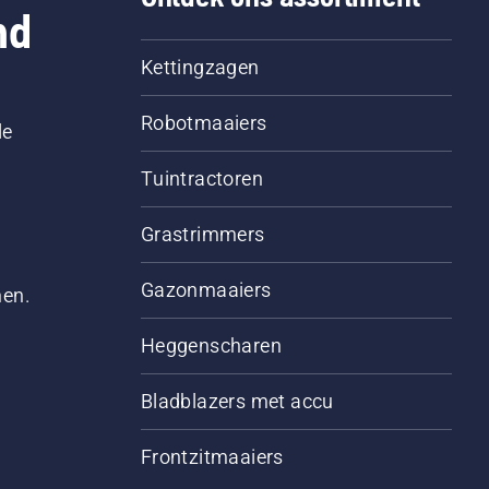
nd
Kettingzagen
Robotmaaiers
le
Tuintractoren
Grastrimmers
Gazonmaaiers
men.
Heggenscharen
Bladblazers met accu
Frontzitmaaiers