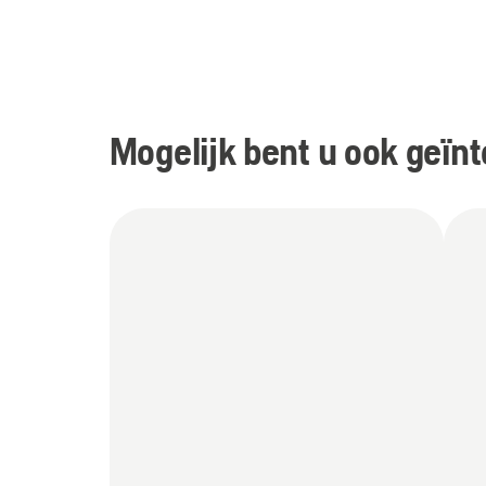
al je huis- en tuinproducten maar één accu
Mogelijk bent u ook geïnt