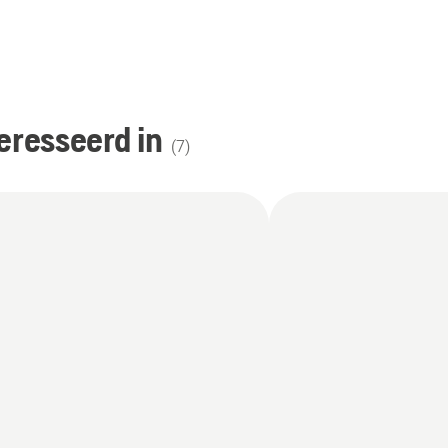
 aan te schaffen.
eresseerd in
(
7
)