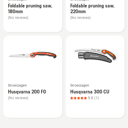
meer
meer
van
Foldable pruning saw,
Foldable pruning saw,
details
details
5
180mm
220mm
over
over
(No reviews)
(No reviews)
Foldable
Foldable
pruning
pruning
saw,
saw,
180mm
220mm
Bekijk
Bekijk
Snoeizagen
Snoeizagen
meer
meer
Husqvarna 200 FO
Husqvarna 300 CU
details
details
(No reviews)
5.0
(1)
over
over
Husqvarna
Husqvarna
200 FO
300 CU,
productbeoordeling
5