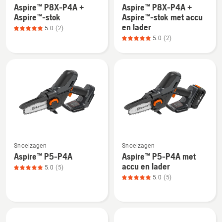
5
Aspire™ P8X-P4A +
Aspire™ P8X-P4A +
details
details
Aspire™-stok
Aspire™-stok met accu
over
over
en lader
5.0
(2)
Aspire™
Aspire™
5.0
(2)
P8X-
P8X-
P4A
P4A
+
+
Aspire™-
Aspire™-
stok,
stok
productbeoordeling
met
5
accu
van
en
Bekijk
Bekijk
5
lader,
Snoeizagen
Snoeizagen
meer
meer
productbeoordeling
Aspire™ P5-P4A
Aspire™ P5-P4A met
details
details
5
accu en lader
5.0
(5)
over
over
van
5.0
(5)
Aspire™
Aspire™
5
P5-
P5-
P4A,
P4A
productbeoordeling
met