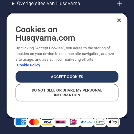
Overige sites van Husqvarna
Cookies on
Husqvarna.com
By clicking “Accept Cookies”, you agree to the storing of
cookies on your device to enhance site navigation, analyze
site usage, and assist in our marketing efforts.
Cookie Policy
© Husqvarna AB (publ). Alle rechten voorbehouden. De
getoonde prijzen zijn consumentenadviesprijzen. Alle
ACCEPT COOKIES
vermelde prijzen zijn adviesverkoopprijzen (incl. BTW),
tenzij het product beschikbaar is voor directe aankoop.
DO NOT SELL OR SHARE MY PERSONAL
Cookiebeleid
Gebruiksvoorwaarden
Privacyverklaring
INFORMATION
Bedrijfsgegevens
Report Suspected Violations