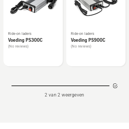
producten
Bekijk
Bekijk
Ride-on laders
Ride-on laders
meer
meer
Voeding PS300C
Voeding PS900C
details
details
(No reviews)
(No reviews)
over
over
Voeding
Voeding
PS300C
PS900C
2 van 2 weergeven