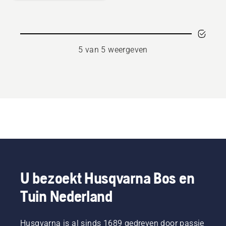
30
5 van 5 weergeven
U bezoekt Husqvarna Bos en
Tuin Nederland
Husqvarna is al sinds 1689 gedreven door passie