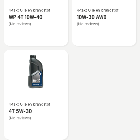
Bekijk
Bekijk
4-takt Olie en brandstof
4-takt Olie en brandstof
meer
meer
WP 4T 10W-40
10W-30 AWD
details
details
(No reviews)
(No reviews)
over
over
WP 4T
10W-
10W-
30 AWD
40
Bekijk
4-takt Olie en brandstof
meer
4T 5W-30
details
(No reviews)
over
4T
5W-