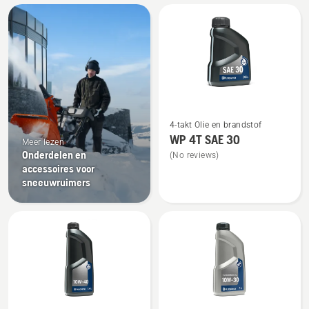
Bekijk
alle
producten
Bekijk
4-takt Olie en brandstof
meer
WP 4T SAE 30
Meer lezen
details
Onderdelen en
(No reviews)
over
accessoires voor
WP 4T
sneeuwruimers
SAE 30