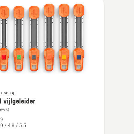
eedschap
1 vijlgeleider
iews)
m)
.0 / 4.8 / 5.5