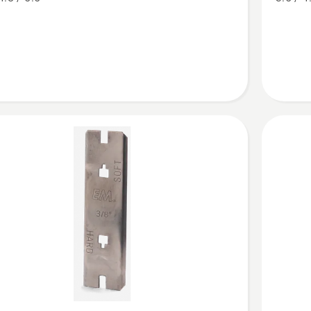
,
gauges,
tbeoordeling
productb
4.8
van
5