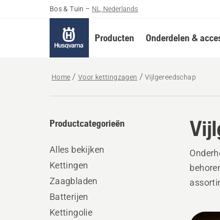
Bos & Tuin
–
NL, Nederlands
Producten
Onderdelen & acces
Home
Voor kettingzagen
Vijlgereedschap
Vij
Productcategorieën
Alles bekijken
Onderho
Kettingen
behoren
Zaagbladen
assorti
Batterijen
Kettingolie
Bekij