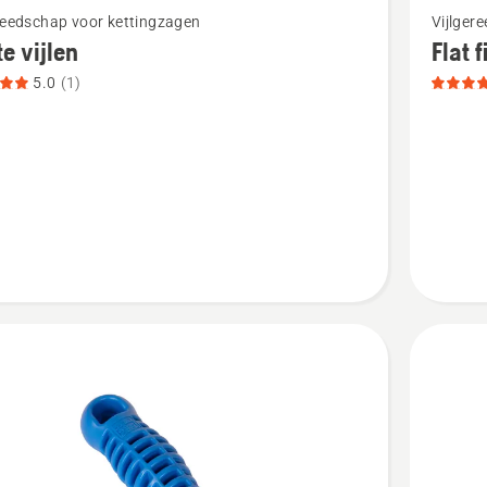
reedschap voor kettingzagen
Vijlger
meer
te vijlen
Flat f
details
5.0
(1)
over
Flat
files,
tbeoordeling
productb
5
van
5