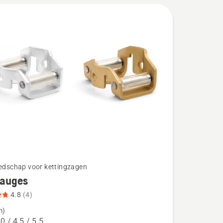
eedschap voor kettingzagen
gauges
4.8
(4)
m)
.0 / 4.5 / 5.5