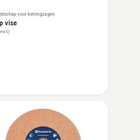
eedschap voor kettingzagen
p vise
iews)