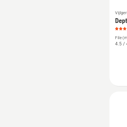
Bekijk
Vijlge
meer
Dep
details
over
File (
Depth
4.5 / 
gauges
produc
3
van
5