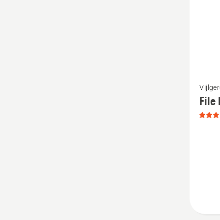
Bekijk
Vijlge
meer
File
details
over
File
handle,
produc
5
van
5