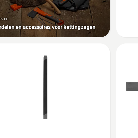
1
vijlgelei
lezen
delen en accessoires voor kettingzagen
Bekijk