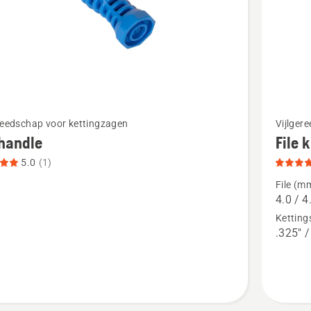
Bekijk
reedschap voor kettingzagen
Vijlger
meer
 handle
File k
details
5.0
(1)
over
File (m
File
4.0 / 4
kits,
Ketting
.325" /
tbeoordeling
productb
3.9
van
5