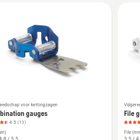
Bekijk
reedschap voor kettingzagen
Vijlger
meer
bination gauges
File 
details
4.5
(13)
over
mm)
File (m
ation
File
4.8 / 5.5
3.5 / 4