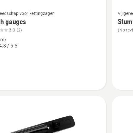
Bekijk
reedschap voor kettingzagen
Vijlger
meer
th gauges
Stum
details
3.0
(2)
(No rev
over
mm)
Stump
4.8 / 5.5
,
vise
tbeoordeling