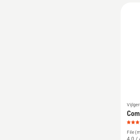
Bekijk
Vijlge
meer
Com
details
over
File (
Combin
4.0 / 