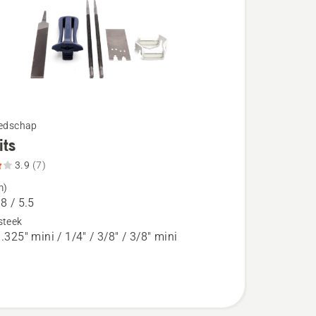
eedschap
its
3.9
(7)
m)
.8 / 5.5
steek
 .325" mini / 1/4" / 3/8" / 3/8" mini
eoordeling