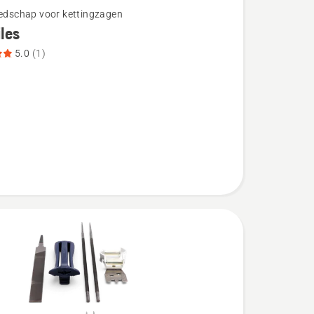
eedschap voor kettingzagen
iles
5.0
(1)
eoordeling