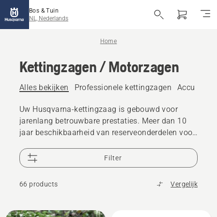
Bos & Tuin
NL, Nederlands
Home
Kettingzagen / Motorzagen
Alles bekijken
Professionele kettingzagen
Accu ketti
Uw Husqvarna-kettingzaag is gebouwd voor
jarenlang betrouwbare prestaties. Meer dan 10
jaar beschikbaarheid van reserveonderdelen voor
kettingzagen en 25.000 dealers wereldwijd zijn er
voor u als u ondersteuning nodig hebt
Filter
66 products
Vergelijk
Bekijk