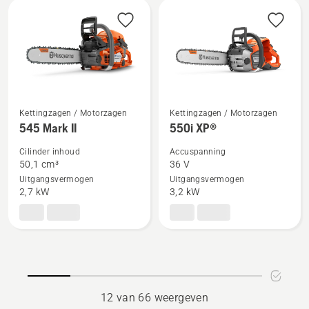
5
Kettingzagen / Motorzagen
Kettingzagen / Motorzagen
Bekijk
Bekijk
545 Mark II
550i XP®
meer
meer
Cilinder inhoud
Accuspanning
details
details
50,1 cm³
36 V
over
over
Uitgangsvermogen
Uitgangsvermogen
545
550i
2,7 kW
3,2 kW
Mark
XP®
II
12 van 66 weergeven