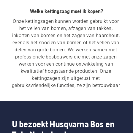
Welke kettingzaag moet ik kopen?
Onze kettingzagen kunnen worden gebruikt voor 
het vellen van bomen, afzagen van takken, 
inkorten van bomen en het zagen van haardhout, 
evenals het snoeien van bomen of het vellen van 
delen van grote bomen. We werken samen met 
professionele bosbouwers die met onze zagen 
werken voor een continue ontwikkeling van 
kwalitatief hoogstaande producten. Onze 
kettingzagen zijn uitgerust met 
gebruiksvriendelijke functies, ze zijn betrouwbaar 
en robuust en ze leveren u het vermogen om 
steeds uitstekende prestaties te leveren.
Voor onze 
elektrische en accuaangedreven 
kettingzagen
 en 
kettingzagen op benzine
  is een 
U bezoekt Husqvarna Bos en
snelle, makkelijke start onontbeerlijk. U begint bij 