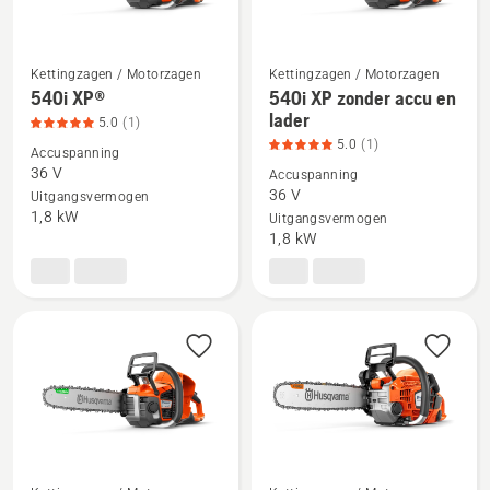
Kettingzagen / Motorzagen
Kettingzagen / Motorzagen
540i XP®
540i XP zonder accu en
Bekijk
Bekijk
lader
5.0
(1)
meer
meer
5.0
(1)
Accuspanning
details
details
36 V
Accuspanning
over
over
36 V
Uitgangsvermogen
540i
540i
1,8 kW
Uitgangsvermogen
XP®,
XP
1,8 kW
productbeoordeling
zonder
5
accu
van
en
5
lader,
productbeoordeling
5
van
5