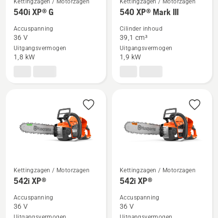
Kettingzagen / Motorzagen
Kettingzagen / Motorzagen
Bekijk
Bekijk
540i XP® G
540 XP® Mark III
meer
meer
Accuspanning
Cilinder inhoud
details
details
36 V
39,1 cm³
over
over
Uitgangsvermogen
Uitgangsvermogen
540i
540 XP®
1,8 kW
1,9 kW
XP®
Mark
G
III
Kettingzagen / Motorzagen
Kettingzagen / Motorzagen
Bekijk
Bekijk
542i XP®
542i XP®
meer
meer
Accuspanning
Accuspanning
details
details
36 V
36 V
over
over
Uitgangsvermogen
Uitgangsvermogen