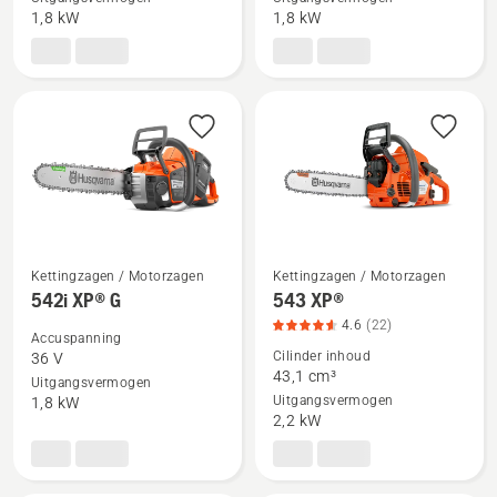
542i
542i
1,8 kW
1,8 kW
XP®
XP®
Kettingzagen / Motorzagen
Kettingzagen / Motorzagen
Bekijk
Bekijk
542i XP® G
543 XP®
meer
meer
4.6
(22)
Accuspanning
details
details
Cilinder inhoud
36 V
over
over
43,1 cm³
Uitgangsvermogen
Uitgangsvermogen
542i
543 XP®,
1,8 kW
2,2 kW
XP®
productbeoordeling
G
4.6
van