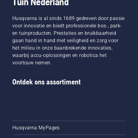
Tuin Nederland
elke kettingzaag met een druk op de knop of door 
eenvoudig aan een koord te trekken zodat u aan 
de slag kunt.  Ons assortiment bevat ook onze 
Husqvarna is al sinds 1689 gedreven door passie
professionele kettingzagen
, 
kettingzagen voor 
voor innovatie en biedt professionele bos-, park-
boomverzorgers
 en onze 
mini kettingzaag
.
en tuinproducten. Prestaties en bruikbaarheid
gaan hand in hand met veiligheid en zorg voor
het milieu in onze baanbrekende innovaties,
waarbij accu-oplossingen en robotica het
voortouw nemen.
Ontdek ons assortiment
Husqvarna MyPages