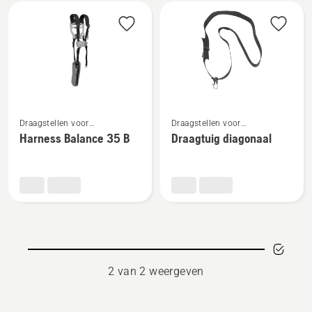
Bekijk
alle
producten
Bekijk
Bekijk
Draagstellen voor
Draagstellen voor
meer
meer
stoksnoeizagen
stoksnoeizagen
Harness Balance 35 B
Draagtuig diagonaal
details
details
over
over
Harness
Draagtuig
Balance
diagonaal
35 B
2 van 2 weergeven