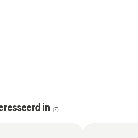
eresseerd in
(
7
)