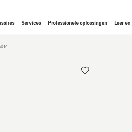
soires
Services
Professionele oplossingen
Leer en
ader