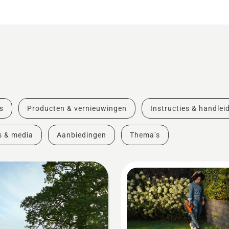
s
Producten & vernieuwingen
Instructies & handlei
s & media
Aanbiedingen
Thema's