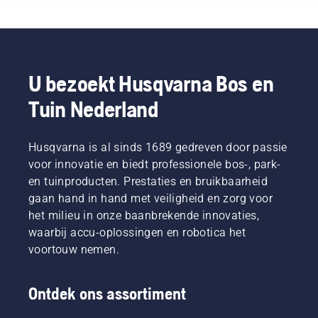
professional.
zorgt
kan
compleet
Met
voor
worden
nieuw
producten
meer
gebruikt
niveau”,
die op
draagcomfort
bij het
aldus
accu's
en
maaien
Johan
werken,
minder
van dun
Svennung,
U bezoekt Husqvarna Bos en
wordt
vermoeidheid
gras.
Product
Tuin Nederland
dat
tijdens
Druk
Manager
gedoe
het
gewoon
draagbare
aanzienlijk
gebruik,
op een
elektrische
verminderd.
Husqvarna is al sinds 1689 gedreven door passie
waardoor
knop op
producten
u langer
de
en
voor innovatie en biedt professionele bos-, park-
kunt
accutrimmer
accumachine
en tuinproducten. Prestaties en bruikbaarheid
werken
om de
bij
gaan hand in hand met veiligheid en zorg voor
zonder
savE-
Husqvarna.
het milieu in onze baanbrekende innovaties,
te
modus
waarbij accu-oplossingen en robotica het
pauzeren.
in of uit
te
voortouw nemen.
schakelen.
Ontdek ons assortiment