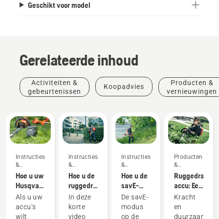
Geschikt voor model
Gerelateerde inhoud
Activiteiten &
Producten &
Koopadvies
gebeurtenissen
vernieuwingen
Instructies
Instructies
Instructies
Producten
&
&
&
&
handleidingen
handleidingen
handleidingen
vernieuwingen
Hoe u uw
Hoe u de
Hoe u de
Ruggedragen
Husqvarna-
ruggedragen
savE-
accu: Een
accu in
accu
modus op
revolutie
Als u uw
In deze
De savE-
Kracht
de winter
correct
uw accu-
in
accu's
korte
modus
en
bewaart
omdoet
grastrimmer
draagbaar
wilt
video
op de
duurzaamhei