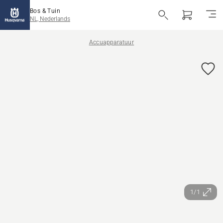
Bos & Tuin
NL, Nederlands
Accuapparatuur
1/1