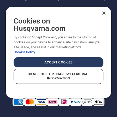
Cookies on
Husqvarna.com
By clicking “Accept Cookies”, you agree to the storing of
cookies on your device to enhance site navigation, analyze
site usage, and assist in our marketing efforts.
Cookie Policy
© Husqvarna AB (publ). Alle rechten voorbehouden. De
getoonde prijzen zijn consumentenadviesprijzen. Alle
ACCEPT COOKIES
vermelde prijzen zijn adviesverkoopprijzen (incl. BTW),
tenzij het product beschikbaar is voor directe aankoop.
DO NOT SELL OR SHARE MY PERSONAL
Cookiebeleid
Gebruiksvoorwaarden
Privacyverklaring
INFORMATION
Bedrijfsgegevens
Report Suspected Violations