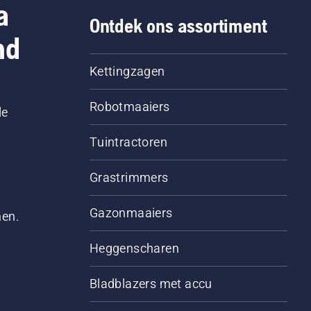
a
Ontdek ons assortiment
nd
Kettingzagen
Robotmaaiers
le
Tuintractoren
Grastrimmers
Gazonmaaiers
men.
Heggenscharen
Bladblazers met accu