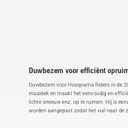
Duwbezem voor efficiënt opruim
Duwbezem voor Husqvarna Riders in de 20
maaidek en maakt het eenvoudig en efficiën
lichte sneeuw enz. op te ruimen. Hij is ee
worden aangepast zodat het vuil naar de zijkant
gebieden rijdt waar de duwbezem niet word
verwijderd, maar kan hij boven de grond w