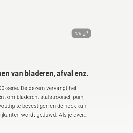
1/6
en van bladeren, afval enz.
0-serie. De bezem vervangt het
t om bladeren, stalstrooisel, puin,
nvoudig te bevestigen en de hoek kan
en wordt geduwd. Als je over
t gebruikt, hoeft deze niet te worden
orden opgetild.